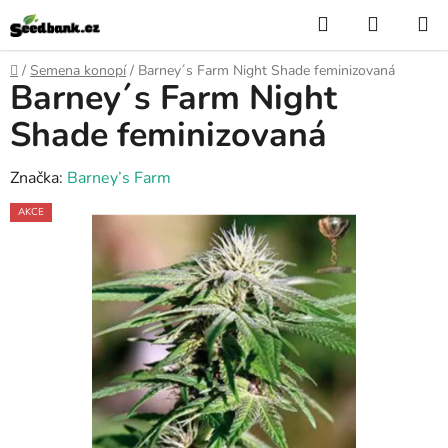
Přejít
Hledat
NÁKUP
na
KOŠÍK
obsah
Domů
/
Semena konopí
/
Barney´s Farm Night Shade feminizovaná
Barney´s Farm Night
Shade feminizovaná
Značka:
Barney’s Farm
AKCE