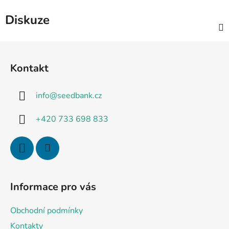
Diskuze
Z
á
Kontakt
p
a
info
@
seedbank.cz
t
í
+420 733 698 833
Informace pro vás
Obchodní podmínky
Kontakty