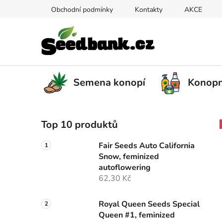
Přejít
Obchodní podmínky
Kontakty
AKCE
na
obsah
Semena konopí
Konopn
P
Top 10 produktů
o
s
Fair Seeds Auto California
t
Snow, feminized
r
autoflowering
a
62,30 Kč
n
n
Royal Queen Seeds Special
Queen #1, feminized
í