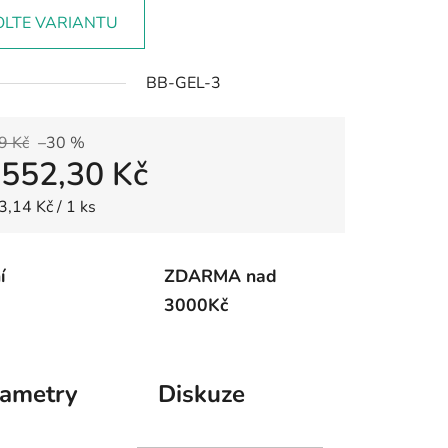
OLTE VARIANTU
BB-GEL-3
9 Kč
–30 %
d
552,30 Kč
 cena:
3,14 Kč / 1 ks
í
ZDARMA nad
3000Kč
rametry
Diskuze