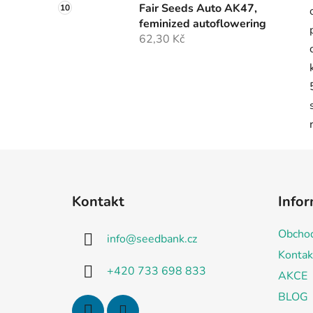
Fair Seeds Auto AK47,
feminized autoflowering
62,30 Kč
Z
á
Kontakt
Infor
p
a
Obchod
info
@
seedbank.cz
t
Kontak
í
+420 733 698 833
AKCE
BLOG