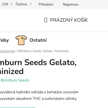
CZK
Čeština
Přihlášení
Registrace
PRÁZDNÝ KOŠÍK
NÁKUPNÍ
KOŠÍK
řeby
Ostatní
na konopí
/
Blimburn Seeds Gelato, feminized
mburn Seeds Gelato,
inized
:
BlimBurn Seeds
 vyvážená hybridní odrůda s bohatým ovocným
 vysokým obsahem THC a euforickými účinky.