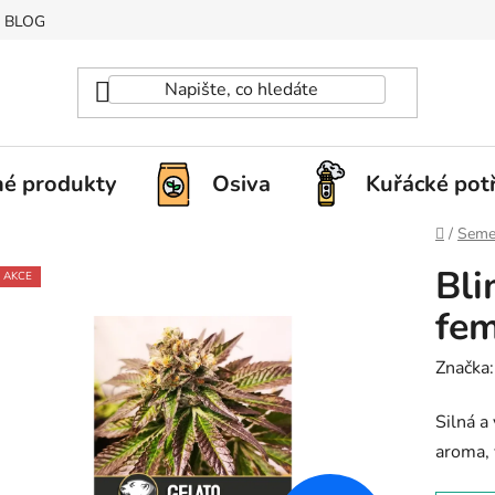
BLOG
é produkty
Osiva
Kuřácké pot
Domů
/
Seme
Bli
AKCE
fem
Značka
Silná a
aroma,