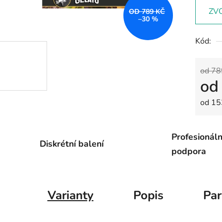
ZV
OD 789 KČ
–30 %
Kód:
od 78
o
Měrná
od 15
Profesionáln
Diskrétní balení
podpora
Varianty
Popis
Pa