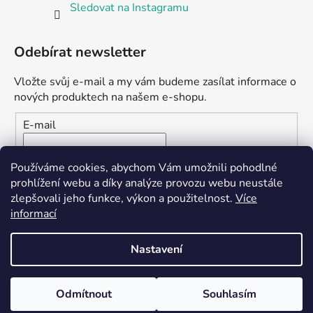
Sledovat na Instagramu
Odebírat newsletter
Vložte svůj e-mail a my vám budeme zasílat informace o
nových produktech na našem e-shopu.
E-mail
Vložením e-mailu souhlasíte s
podmínkami ochrany
Používáme cookies, abychom Vám umožnili pohodlné
osobních údajů
prohlížení webu a díky analýze provozu webu neustále
zlepšovali jeho funkce, výkon a použitelnost.
Více
PŘIHLÁSIT SE
informací
Nastavení
Vytvořil Shoptet
Odmítnout
Souhlasím
Copyright 2026
Seedbank.cz
. Všechna práva vyhrazena.