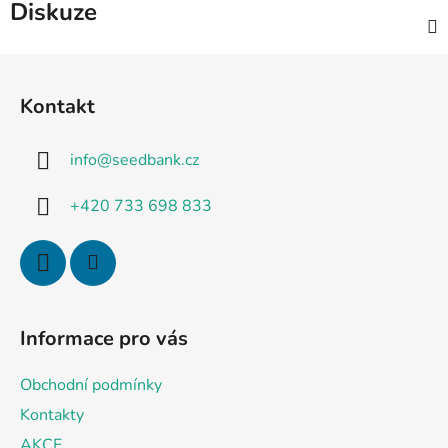
Diskuze
Z
á
Kontakt
p
a
info
@
seedbank.cz
t
í
+420 733 698 833
Informace pro vás
Obchodní podmínky
Kontakty
AKCE