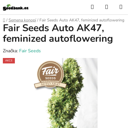
Přejít
Hledat
NÁKUP
na
KOŠÍK
obsah
Domů
/
Semena konopí
/
Fair Seeds Auto AK47, feminized autoflowering
Fair Seeds Auto AK47,
feminized autoflowering
Značka:
Fair Seeds
AKCE