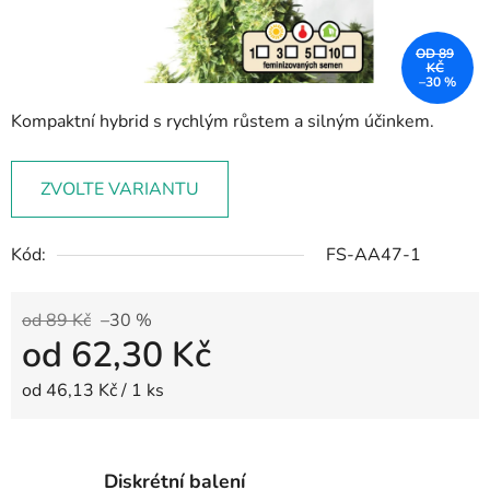
OD 89
KČ
–30 %
Kompaktní hybrid s rychlým růstem a silným účinkem.
ZVOLTE VARIANTU
Kód:
FS-AA47-1
od 89 Kč
–30 %
od
62,30 Kč
Měrná cena:
od 46,13 Kč / 1 ks
Diskrétní balení