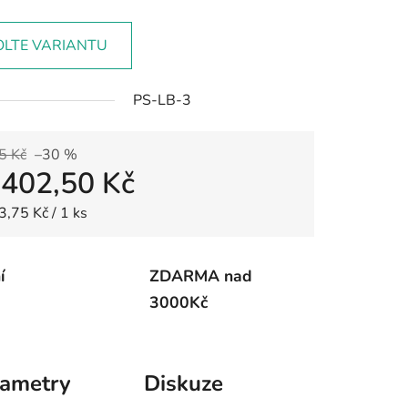
OLTE VARIANTU
PS-LB-3
5 Kč
–30 %
d
402,50 Kč
 cena:
3,75 Kč / 1 ks
í
ZDARMA nad
3000Kč
rametry
Diskuze