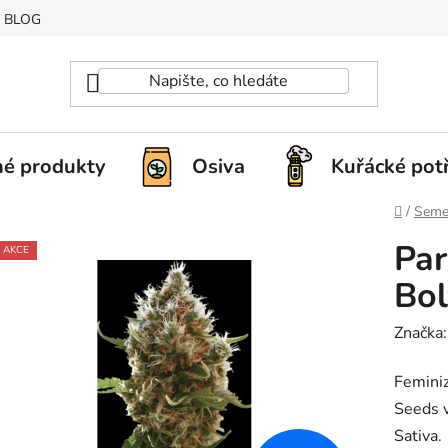
BLOG
é produkty
Osiva
Kuřácké pot
Domů
/
Seme
Par
AKCE
Bol
Značka
Feminiz
Seeds v
Sativa.