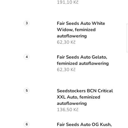
191,10 Kč
p
a
n
Fair Seeds Auto White
e
Widow, feminized
l
autoflowering
62,30 Kč
Fair Seeds Auto Gelato,
feminized autoflowering
62,30 Kč
Seedstockers BCN Critical
XXL Auto, feminized
autoflowering
136,50 Kč
Fair Seeds Auto OG Kush,