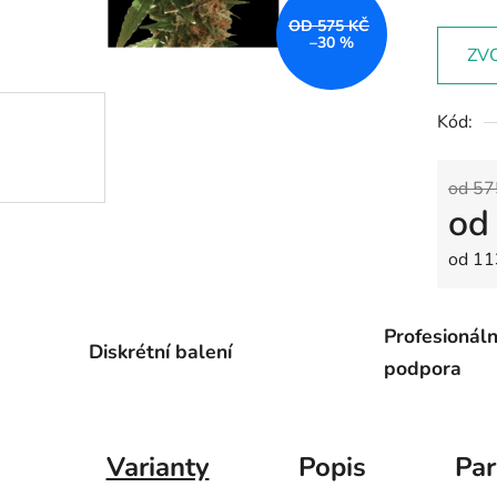
OD 575 KČ
–30 %
ZV
Kód:
od 57
o
Měrná
od 11
Profesionáln
Diskrétní balení
podpora
Varianty
Popis
Pa