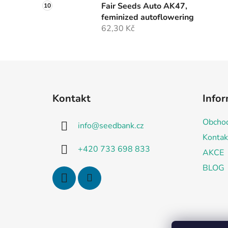
Fair Seeds Auto AK47,
feminized autoflowering
62,30 Kč
Z
á
Kontakt
Infor
p
a
Obchod
info
@
seedbank.cz
t
Kontak
í
+420 733 698 833
AKCE
BLOG