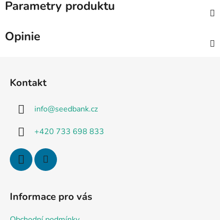
Parametry produktu
Opinie
S
t
Kontakt
o
p
info
@
seedbank.cz
k
a
+420 733 698 833
Informace pro vás
Obchodní podmínky