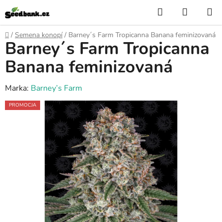
Przejść
Szukaj
KOSZY
do
treści
Home
/
Semena konopí
/
Barney´s Farm Tropicanna Banana feminizovaná
Barney´s Farm Tropicanna
Banana feminizovaná
Marka:
Barney’s Farm
PROMOCJA