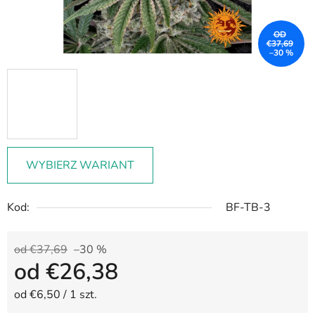
OD
€37,69
–30 %
WYBIERZ WARIANT
Kod:
BF-TB-3
od €37,69
–30 %
od
€26,38
Cena jednostkowa:
od €6,50 / 1 szt.