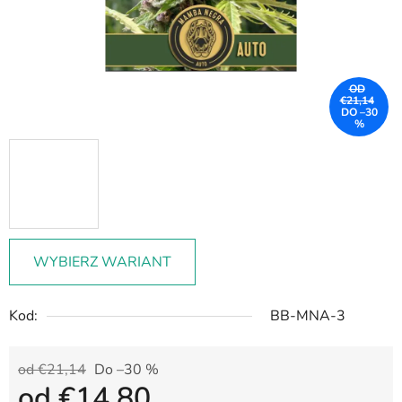
OD
€21,14
DO –30
%
WYBIERZ WARIANT
Kod:
BB-MNA-3
od €21,14
Do –30 %
od
€14,80