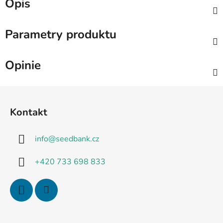
Opis
Parametry produktu
Opinie
S
t
Kontakt
o
p
info
@
seedbank.cz
k
a
+420 733 698 833