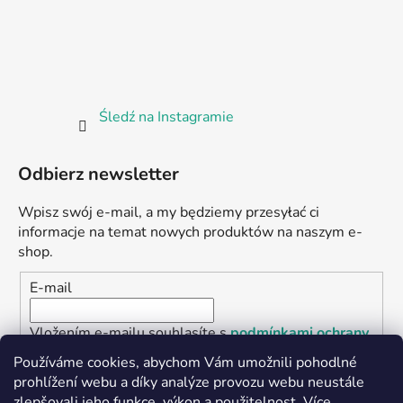
Śledź na Instagramie
Odbierz newsletter
Wpisz swój e-mail, a my będziemy przesyłać ci
informacje na temat nowych produktów na naszym e-
shop.
E-mail
Vložením e-mailu souhlasíte s
podmínkami ochrany
osobních údajů
Používáme cookies, abychom Vám umožnili pohodlné
prohlížení webu a díky analýze provozu webu neustále
ZALOGUJ SIĘ
zlepšovali jeho funkce, výkon a použitelnost.
Více