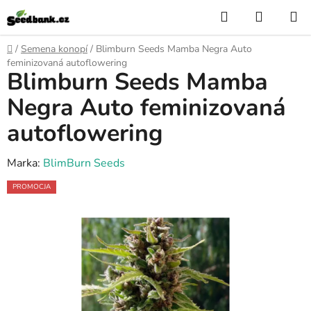
Przejść
Szukaj
KOSZY
do
treści
Home
/
Semena konopí
/
Blimburn Seeds Mamba Negra Auto
feminizovaná autoflowering
Blimburn Seeds Mamba
Negra Auto feminizovaná
autoflowering
Marka:
BlimBurn Seeds
PROMOCJA