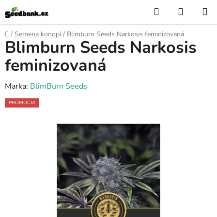
Przejść
Szukaj
KOSZY
do
treści
Home
/
Semena konopí
/
Blimburn Seeds Narkosis feminizovaná
Blimburn Seeds Narkosis
feminizovaná
Marka:
BlimBurn Seeds
PROMOCJA