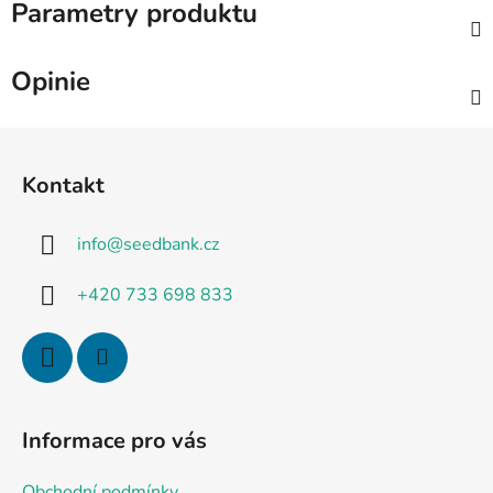
Parametry produktu
Opinie
S
t
Kontakt
o
p
info
@
seedbank.cz
k
a
+420 733 698 833
Informace pro vás
Obchodní podmínky