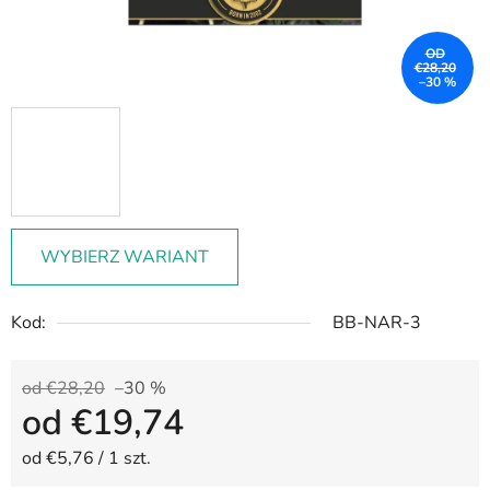
OD
€28,20
–30 %
WYBIERZ WARIANT
Kod:
BB-NAR-3
od €28,20
–30 %
od
€19,74
Cena jednostkowa:
od €5,76 / 1 szt.