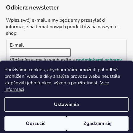
Odbierz newsletter
Wpisz swój e-mail, a my będziemy przesyłać ci
informacje na temat nowych produktów na naszym e-
shop.
E-mail
Vložením e-mailu souhlasíte s
podmínkami ochrany
osobních údajů
Používáme cookies, abychom Vám umožnili pohodlné
prohlížení webu a díky analýze provozu webu neustále
ZALOGUJ SIĘ
zlepšovali jeho funkce, výkon a použitelnost.
Více
informací
Ustawienia
Opracował Shoptet
Copyright 2026
Seedbank.cz
. Wszystkie prawa
Odrzucić
Zgadzam się
zastrzeżone.