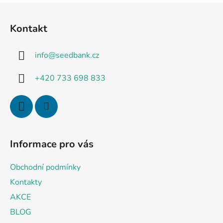
S
t
Kontakt
o
p
info
@
seedbank.cz
k
a
+420 733 698 833
Informace pro vás
Obchodní podmínky
Kontakty
AKCE
BLOG