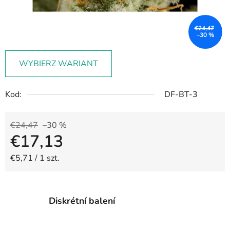
€24,47
–30 %
WYBIERZ WARIANT
Kod:
DF-BT-3
€24,47
–30 %
€17,13
Cena jednostkowa:
€5,71 / 1 szt.
Diskrétní balení