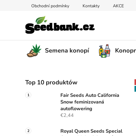
Przejść
Obchodní podmínky
Kontakty
AKCE
do
treści
Semena konopí
Konopn
P
Top 10 produktów
a
s
Fair Seeds Auto California
e
Snow feminizovaná
k
autoflowering
b
€2,44
o
c
Royal Queen Seeds Special