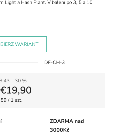
n Light a Hash Plant. V balení po 3, 5 a 10
BIERZ WARIANT
DF-CH-3
8,43
–30 %
d
€19,90
jednostkowa:
59 / 1 szt.
í
ZDARMA nad
3000Kč