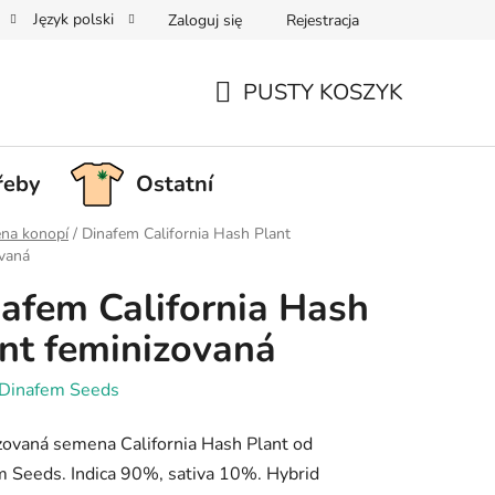
Język polski
Zaloguj się
Rejestracja
PUSTY KOSZYK
KOSZYK
řeby
Ostatní
na konopí
/
Dinafem California Hash Plant
vaná
afem California Hash
nt feminizovaná
Dinafem Seeds
ovaná semena California Hash Plant od
 Seeds. Indica 90%, sativa 10%. Hybrid