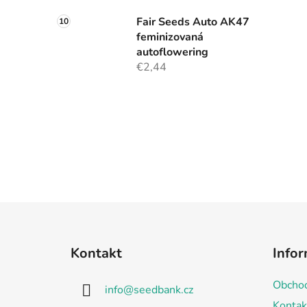
Fair Seeds Auto AK47
feminizovaná
autoflowering
€2,44
S
t
Kontakt
Infor
o
p
Obchod
info
@
seedbank.cz
k
Kontak