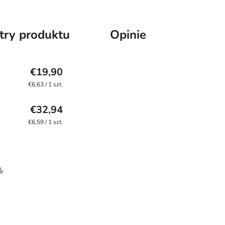
try produktu
Opinie
€19,90
Cena
€6,63 / 1 szt.
jednostkowa:
€32,94
Cena
€6,59 / 1 szt.
jednostkowa:
%