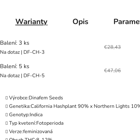
Warianty
Opis
Parame
Balení: 3 ks
€28,43
Na dotaz
| DF-CH-3
Balení: 5 ks
€47,06
Na dotaz
| DF-CH-5
Výrobce:
Dinafem Seeds
Genetika:
California Hashplant 90% x Northern Lights 10
Genotyp:
Indica
Typ kvetení:
Fotoperioda
Verze:
feminizovaná