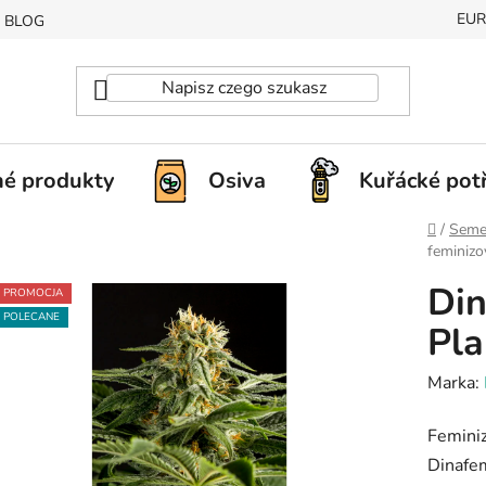
EUR
BLOG
é produkty
Osiva
Kuřácké pot
Home
/
Seme
feminizo
Din
PROMOCJA
POLECANE
Pla
Marka:
Feminiz
Dinafem