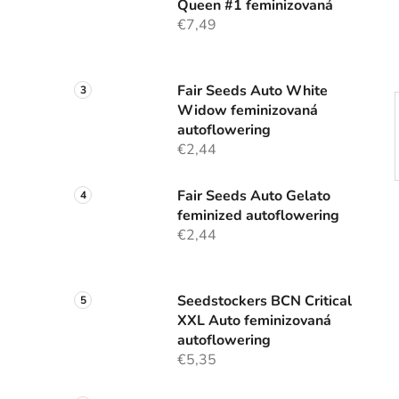
Queen #1 feminizovaná
z
€7,49
n
y
Fair Seeds Auto White
Widow feminizovaná
autoflowering
€2,44
Fair Seeds Auto Gelato
feminized autoflowering
€2,44
Seedstockers BCN Critical
XXL Auto feminizovaná
autoflowering
€5,35