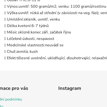
Obsah THC:
8-12%
Výnos:
uvnitř: 500 gramů/m2; venku: 1100 gramů/rostlinu
Výška:
uvnitř: nízká až střední (v závislosti na veg. fázi); 
Umístění:
skleník, uvnitř, venku
Délka kvetení:
6-7 týdnů
Měsíc sklizně:
konec září, začátek října
Léčebné:
úzkosti, nespavost
Medicínské vlastnosti:
neuvádí se
Chuť:
zemitá, kush
Efekt:
tělesné uvolnění, uklidňující, dlouhotrvající, relaxační,
mace pro vás
Instagram
ní podmínky
ty