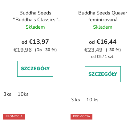
Buddha Seeds
Buddha Seeds Quasar
''Buddha's Classics''
feminizovaná
Auto Amnesia
Skladem
Skladem
feminized autoflowering
€13,97
€16,44
od
od
€19,96
€23,49
(Do –30 %)
(–30 %)
Cena
od €5 / 1 szt.
jednostkowa:
SZCZEGÓŁY
SZCZEGÓŁY
3ks
10ks
3 ks
10 ks
PROMOCJA
PROMOCJA