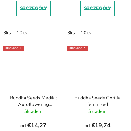
SZCZEGÓŁY
SZCZEGÓŁY
3ks
10ks
3ks
10ks
PROMOCJA
PROMOCJA
Buddha Seeds Medikit
Buddha Seeds Gorilla
Autoflowering
feminized
feminizovaná
Skladem
Skladem
autoflowering
€14,27
€19,74
od
od