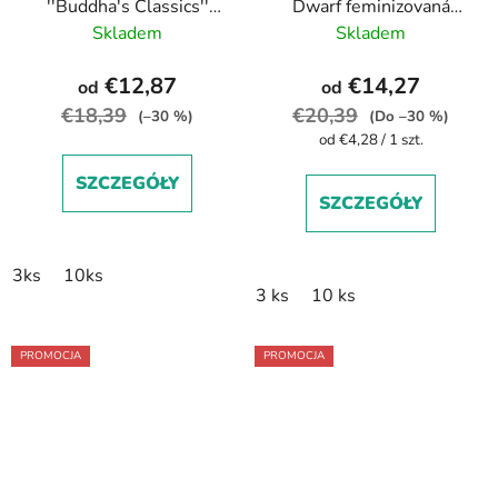
''Buddha's Classics''
Dwarf feminizovaná
White Widow
autoflowering
Skladem
Skladem
feminized
€12,87
€14,27
od
od
€18,39
€20,39
(–30 %)
(Do –30 %)
Cena
od €4,28 / 1 szt.
jednostkowa:
SZCZEGÓŁY
SZCZEGÓŁY
3ks
10ks
3 ks
10 ks
PROMOCJA
PROMOCJA