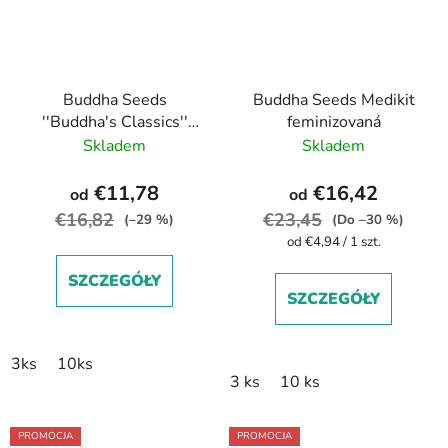
Buddha Seeds
Buddha Seeds Medikit
''Buddha's Classics''
feminizovaná
Skunk feminized
Skladem
Skladem
€11,78
€16,42
od
od
€16,82
€23,45
(–29 %)
(Do –30 %)
Cena
od €4,94 / 1 szt.
jednostkowa:
SZCZEGÓŁY
SZCZEGÓŁY
3ks
10ks
3 ks
10 ks
PROMOCJA
PROMOCJA