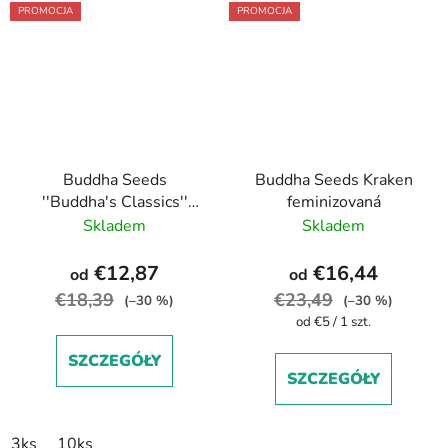
PROMOCJA
PROMOCJA
Buddha Seeds
Buddha Seeds Kraken
''Buddha's Classics''
feminizovaná
Auto AK feminized
Skladem
Skladem
autoflowering
€12,87
€16,44
od
od
€18,39
€23,49
(–30 %)
(–30 %)
Cena
od €5 / 1 szt.
jednostkowa:
SZCZEGÓŁY
SZCZEGÓŁY
3ks
10ks