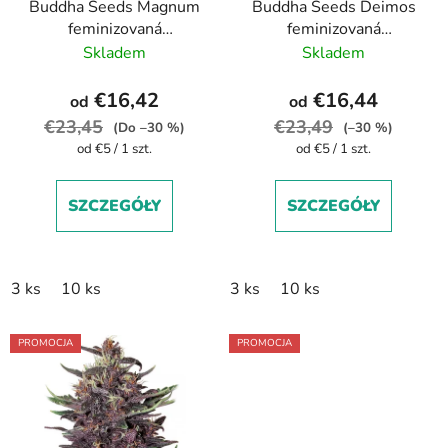
Buddha Seeds Magnum
Buddha Seeds Deimos
o
p
feminizovaná
feminizovaná
d
r
autoflowering
autoflowering
Skladem
Skladem
u
o
k
d
€16,42
€16,44
od
od
t
u
€23,45
€23,49
(Do –30 %)
(–30 %)
ó
k
Cena
Cena
od €5 / 1 szt.
od €5 / 1 szt.
w
t
jednostkowa:
jednostkowa:
ó
SZCZEGÓŁY
SZCZEGÓŁY
w
3 ks
10 ks
3 ks
10 ks
PROMOCJA
PROMOCJA