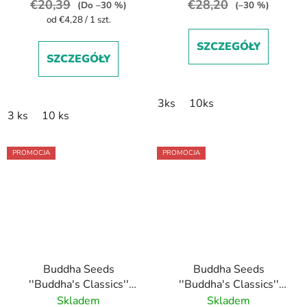
€20,39
€28,20
(Do –30 %)
(–30 %)
Cena
od €4,28 / 1 szt.
jednostkowa:
SZCZEGÓŁY
SZCZEGÓŁY
3ks
10ks
3 ks
10 ks
PROMOCJA
PROMOCJA
Buddha Seeds
Buddha Seeds
''Buddha's Classics''
''Buddha's Classics''
Auto Diesel feminized
Auto Critical feminized
Skladem
Skladem