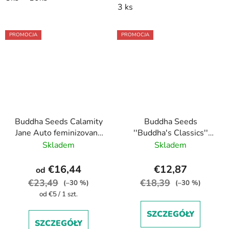
3 ks
PROMOCJA
PROMOCJA
Buddha Seeds Calamity
Buddha Seeds
Jane Auto feminizovaná
''Buddha's Classics''
autoflowering
Critical feminized
Skladem
Skladem
€16,44
€12,87
od
€23,49
€18,39
(–30 %)
(–30 %)
Cena
od €5 / 1 szt.
jednostkowa:
SZCZEGÓŁY
SZCZEGÓŁY