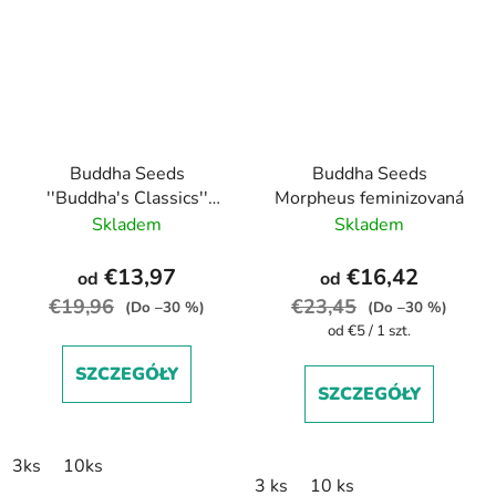
Buddha Seeds
Buddha Seeds
''Buddha's Classics''
Morpheus feminizovaná
Amnesia feminized
Skladem
Skladem
€13,97
€16,42
od
od
€19,96
€23,45
(Do –30 %)
(Do –30 %)
Cena
od €5 / 1 szt.
jednostkowa:
SZCZEGÓŁY
SZCZEGÓŁY
3ks
10ks
3 ks
10 ks