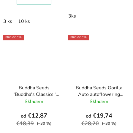
3ks
3 ks
10 ks
PROMOCJA
PROMOCJA
Buddha Seeds
Buddha Seeds Gorilla
''Buddha's Classics''
Auto autoflowering
Auto White Widow
feminized
Skladem
Skladem
feminized autoflowering
€12,87
€19,74
od
od
€18,39
€28,20
(–30 %)
(–30 %)