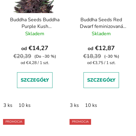
Buddha Seeds Buddha
Buddha Seeds Red
Purple Kush
Dwarf feminizovaná
feminizovaná
autoflowering
Skladem
Skladem
autoflowering
€14,27
€12,87
od
od
€20,39
€18,39
(Do –30 %)
(–30 %)
Cena
Cena
od €4,28 / 1 szt.
od €3,75 / 1 szt.
jednostkowa:
jednostkowa:
SZCZEGÓŁY
SZCZEGÓŁY
3 ks
10 ks
3 ks
10 ks
PROMOCJA
PROMOCJA