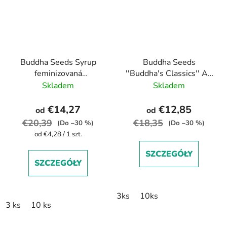
Buddha Seeds Syrup
Buddha Seeds
feminizovaná
''Buddha's Classics'' AK
autoflowering
feminized
Skladem
Skladem
€14,27
€12,85
od
od
€20,39
€18,35
(Do –30 %)
(Do –30 %)
Cena
od €4,28 / 1 szt.
jednostkowa:
SZCZEGÓŁY
SZCZEGÓŁY
3ks
10ks
3 ks
10 ks