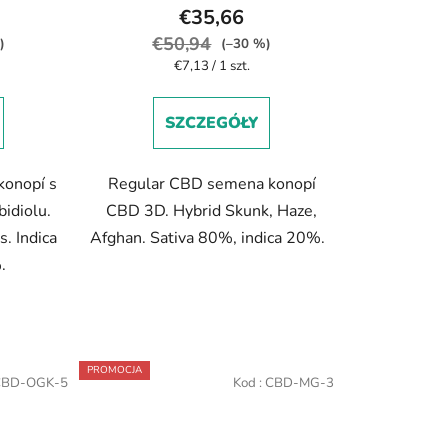
€35,66
€50,94
)
(–30 %)
Cena
€7,13 / 1 szt.
jednostkowa:
SZCZEGÓŁY
konopí s
Regular CBD semena konopí
idiolu.
CBD 3D. Hybrid Skunk, Haze,
. Indica
Afghan. Sativa 80%, indica 20%.
%.
PROMOCJA
CBD-OGK-5
Kod :
CBD-MG-3