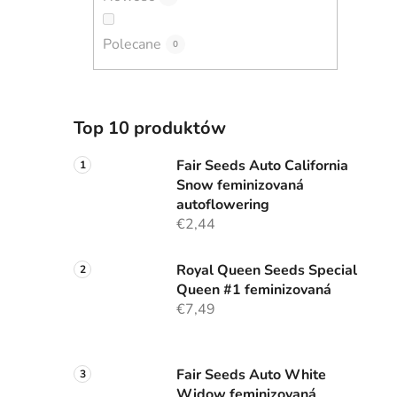
z
n
Polecane
y
0
Top 10 produktów
Fair Seeds Auto California
Snow feminizovaná
autoflowering
€2,44
Royal Queen Seeds Special
Queen #1 feminizovaná
€7,49
Fair Seeds Auto White
Widow feminizovaná