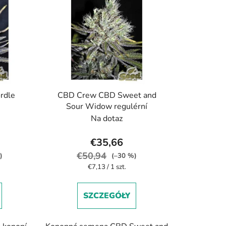
w
a
n
i
e
p
r
rdle
CBD Crew CBD Sweet and
o
Sour Widow regulérní
d
Na dotaz
u
k
€35,66
t
€50,94
)
(–30 %)
ó
Cena
€7,13 / 1 szt.
jednostkowa:
w
SZCZEGÓŁY