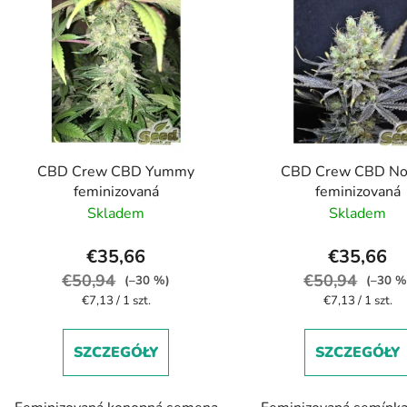
s
t
a
p
r
o
d
CBD Crew CBD Yummy
CBD Crew CBD No
u
feminizovaná
feminizovaná
k
Skladem
Skladem
t
ó
€35,66
€35,66
w
€50,94
€50,94
(–30 %)
(–30 %
Cena
Cena
€7,13 / 1 szt.
€7,13 / 1 szt.
jednostkowa:
jednostkowa:
SZCZEGÓŁY
SZCZEGÓŁY