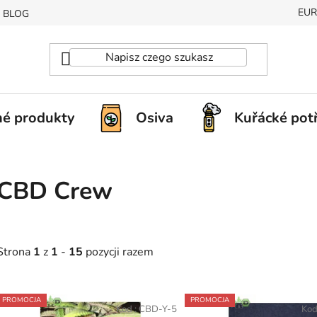
EUR
BLOG
é produkty
Osiva
Kuřácké pot
CBD Crew
Strona
1
z
1
-
15
pozycji razem
L
PROMOCJA
PROMOCJA
Kod :
CBD-Y-5
Kod