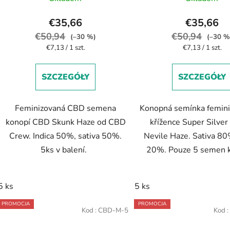
€35,66
€35,66
€50,94
€50,94
(–30 %)
(–30 %
Cena
Cena
€7,13 / 1 szt.
€7,13 / 1 szt.
jednostkowa:
jednostkowa:
SZCZEGÓŁY
SZCZEGÓŁY
Feminizovaná CBD semena
Konopná semínka femin
konopí CBD Skunk Haze od CBD
křížence Super Silver
Crew. Indica 50%, sativa 50%.
Nevile Haze. Sativa 80
5ks v balení.
20%. Pouze 5 semen 
5 ks
5 ks
PROMOCJA
PROMOCJA
Kod :
CBD-M-5
Kod :