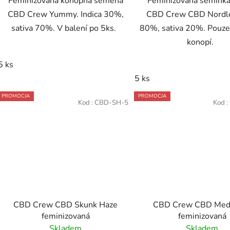
Feminizovaná konopná semena
Feminizovaná semínka
CBD Crew Yummy. Indica 30%,
CBD Crew CBD Nordle.
sativa 70%. V balení po 5ks.
80%, sativa 20%. Pouz
konopí.
5 ks
5 ks
PROMOCJA
PROMOCJA
Kod :
CBD-SH-5
Kod :
CBD Crew CBD Skunk Haze
CBD Crew CBD Med
feminizovaná
feminizovaná
Skladem
Skladem