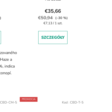
€35,66
€50,94
)
(–30 %)
Cena
€7,13 / 1 szt.
jednostkowa:
SZCZEGÓŁY
izovaného
 Haze a
%, indica
konopí.
PROMOCJA
CBD-CM-5
Kod :
CBD-T-5