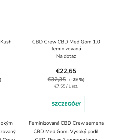
 Kush
CBD Crew CBD Med Gom 1.0
feminizovaná
Na dotaz
€22,65
€32,35
)
(–29 %)
Cena
€7,55 / 1 szt.
jednostkowa:
SZCZEGÓŁY
sokým
Feminizovaná CBD Crew semena
izovaný
CBD Med Gom. Vysoký podíl