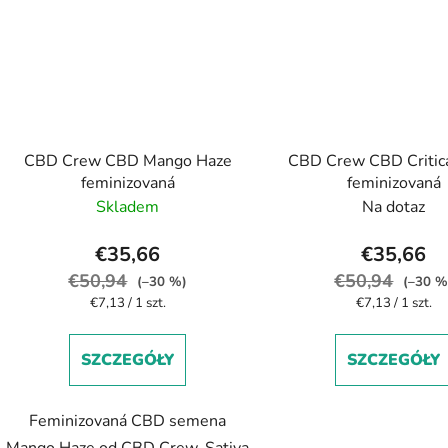
CBD Crew CBD Mango Haze
CBD Crew CBD Critic
feminizovaná
feminizovaná
Skladem
Na dotaz
€35,66
€35,66
€50,94
€50,94
(–30 %)
(–30 %
Cena
Cena
€7,13 / 1 szt.
€7,13 / 1 szt.
jednostkowa:
jednostkowa:
SZCZEGÓŁY
SZCZEGÓŁY
Feminizovaná CBD semena