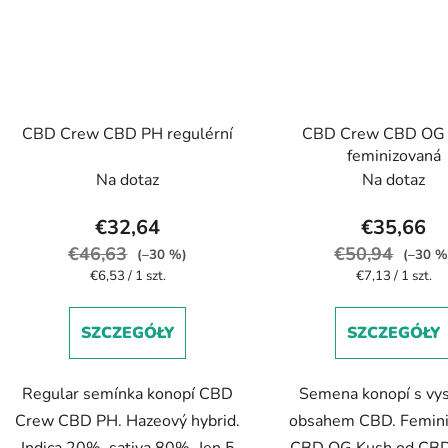
CBD Crew CBD PH regulérní
CBD Crew CBD OG
feminizovaná
Na dotaz
Na dotaz
€32,64
€35,66
€46,63
€50,94
(–30 %)
(–30 %
Cena
Cena
€6,53 / 1 szt.
€7,13 / 1 szt.
jednostkowa:
jednostkowa:
SZCZEGÓŁY
SZCZEGÓŁY
Regular semínka konopí CBD
Semena konopí s vy
Crew CBD PH. Hazeový hybrid.
obsahem CBD. Femin