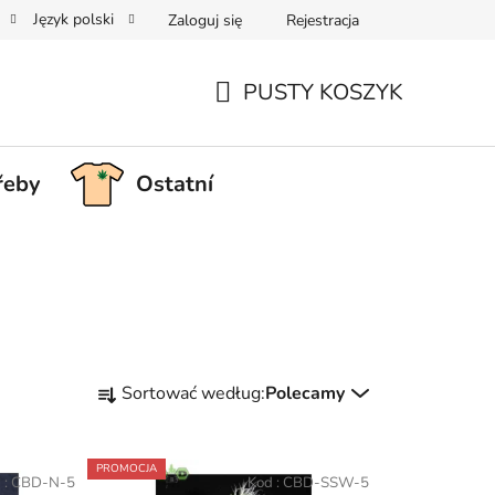
Język polski
Zaloguj się
Rejestracja
PUSTY KOSZYK
KOSZYK
řeby
Ostatní
S
Sortować według:
Polecamy
o
r
t
PROMOCJA
 :
CBD-N-5
Kod :
CBD-SSW-5
o