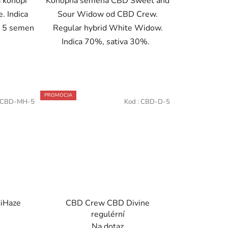
 konopí
Konopná semena CBD Sweet and
 Indica
Sour Widow od CBD Crew.
e 5 semen
Regular hybrid White Widow.
Indica 70%, sativa 30%.
PROMOCJA
CBD-MH-5
Kod :
CBD-D-5
iHaze
CBD Crew CBD Divine
regulérní
Na dotaz