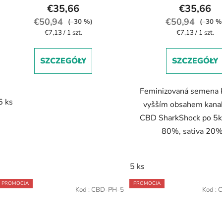
€35,66
€35,66
€50,94
€50,94
(–30 %)
(–30 %
Cena
Cena
€7,13 / 1 szt.
€7,13 / 1 szt.
jednostkowa:
jednostkowa:
SZCZEGÓŁY
SZCZEGÓŁY
Feminizovaná semena 
5 ks
vyšším obsahem kanab
CBD SharkShock po 5ks
80%, sativa 20
5 ks
PROMOCJA
PROMOCJA
Kod :
CBD-PH-5
Kod :