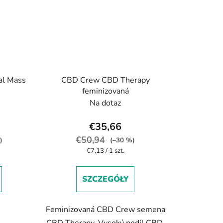
al Mass
CBD Crew CBD Therapy
feminizovaná
Na dotaz
€35,66
€50,94
)
(–30 %)
Cena
€7,13 / 1 szt.
jednostkowa:
SZCZEGÓŁY
Feminizovaná CBD Crew semena