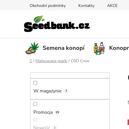
Przejść
Obchodní podmínky
Kontakty
AKCE
do
treści
Semena konopí
Konopn
Home
/
Markowane marki
/
CBD Crew
P
a
s
W magazynie
e
7
k
b
Promocja
15
o
c
i
Nowość
0