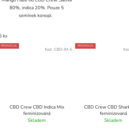
Mango Haze od CBD Crew. Sativa
80%, indica 20%. Pouze 5
semínek konopí.
5 ks
PROMOCJA
PROMOCJA
Kod :
CBD-IM-5
Kod
CBD Crew CBD Indica Mix
CBD Crew CBD Shar
feminizovaná
feminizovaná
Skladem
Skladem