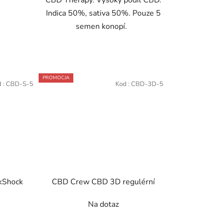
CBD Therapy. Vysoký podíl CBD.
Indica 50%, sativa 50%. Pouze 5
semen konopí.
PROMOCJA
 :
CBD-S-5
Kod :
CBD-3D-5
kShock
CBD Crew CBD 3D regulérní
Na dotaz