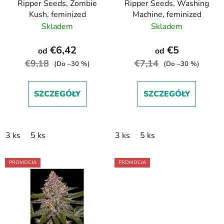
Ripper Seeds, Zombie
Ripper Seeds, Washing
o
p
Kush, feminized
Machine, feminized
d
r
Skladem
Skladem
u
o
k
d
€6,42
€5
od
od
t
u
€9,18
€7,14
(Do –30 %)
(Do –30 %)
ó
k
w
t
SZCZEGÓŁY
SZCZEGÓŁY
ó
w
3 ks
5 ks
3 ks
5 ks
PROMOCJA
PROMOCJA