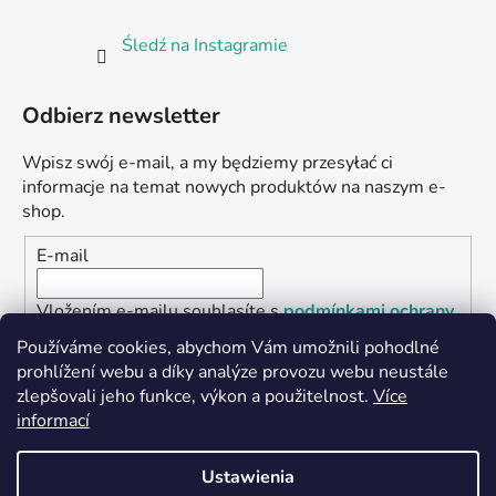
Śledź na Instagramie
Odbierz newsletter
Wpisz swój e-mail, a my będziemy przesyłać ci
informacje na temat nowych produktów na naszym e-
shop.
E-mail
Vložením e-mailu souhlasíte s
podmínkami ochrany
osobních údajů
Používáme cookies, abychom Vám umožnili pohodlné
prohlížení webu a díky analýze provozu webu neustále
ZALOGUJ SIĘ
zlepšovali jeho funkce, výkon a použitelnost.
Více
informací
Ustawienia