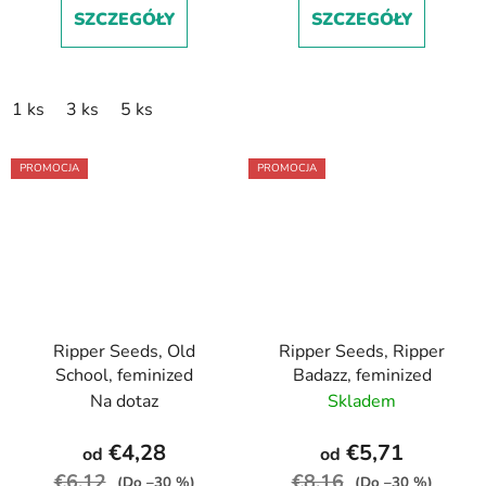
SZCZEGÓŁY
SZCZEGÓŁY
1 ks
3 ks
5 ks
PROMOCJA
PROMOCJA
Ripper Seeds, Old
Ripper Seeds, Ripper
School, feminized
Badazz, feminized
Na dotaz
Skladem
€4,28
€5,71
od
od
€6,12
€8,16
(Do –30 %)
(Do –30 %)