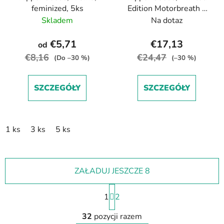
feminized, 5ks
Edition Motorbreath x
Runtz, feminized, 3ks
Skladem
Na dotaz
€5,71
€17,13
od
€8,16
€24,47
(Do –30 %)
(–30 %)
SZCZEGÓŁY
SZCZEGÓŁY
1 ks
3 ks
5 ks
ZAŁADUJ JESZCZE 8
P
1
a
2
g
K
i
32
pozycji razem
o