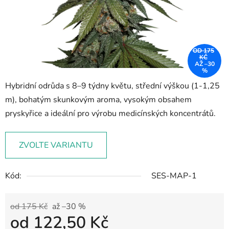
OD 175
KČ
AŽ –30
%
Hybridní odrůda s 8–9 týdny květu, střední výškou (1-1,25
m), bohatým skunkovým aroma, vysokým obsahem
pryskyřice a ideální pro výrobu medicínských koncentrátů.
ZVOLTE VARIANTU
Kód:
SES-MAP-1
od 175 Kč
až –30 %
od
122,50 Kč