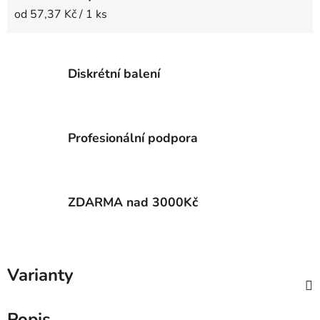
Měrná cena:
od 57,37 Kč / 1 ks
Diskrétní balení
Profesionální podpora
ZDARMA nad 3000Kč
Varianty
Popis