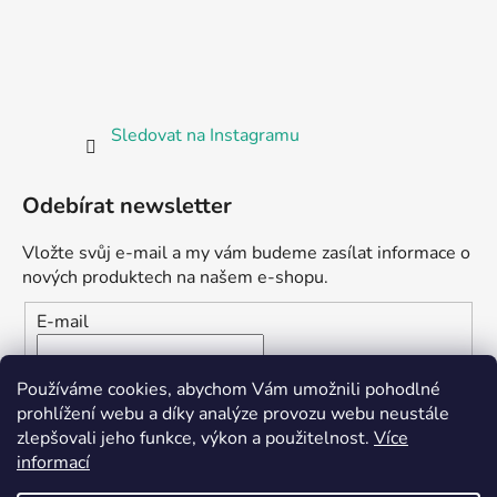
Sledovat na Instagramu
Odebírat newsletter
Vložte svůj e-mail a my vám budeme zasílat informace o
nových produktech na našem e-shopu.
E-mail
Vložením e-mailu souhlasíte s
podmínkami ochrany
Používáme cookies, abychom Vám umožnili pohodlné
osobních údajů
prohlížení webu a díky analýze provozu webu neustále
zlepšovali jeho funkce, výkon a použitelnost.
Více
PŘIHLÁSIT SE
informací