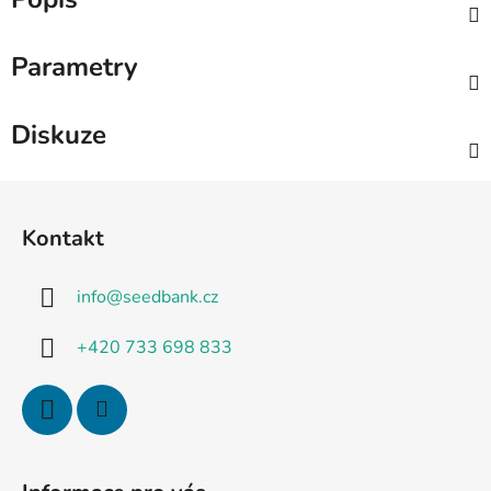
Parametry
Diskuze
Z
á
Kontakt
p
a
info
@
seedbank.cz
t
í
+420 733 698 833