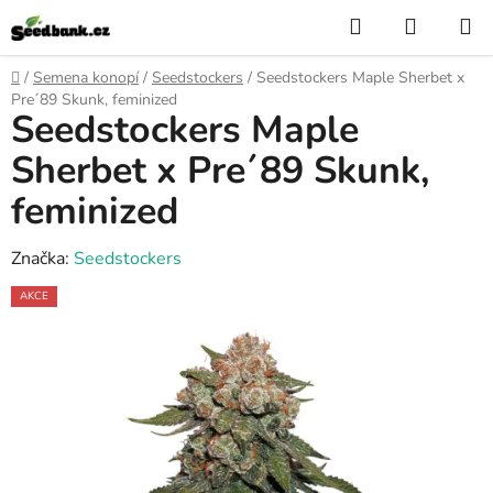
Přejít
Hledat
NÁKUP
na
KOŠÍK
obsah
Domů
/
Semena konopí
/
Seedstockers
/
Seedstockers Maple Sherbet x
Pre´89 Skunk, feminized
Seedstockers Maple
Sherbet x Pre´89 Skunk,
feminized
Značka:
Seedstockers
AKCE