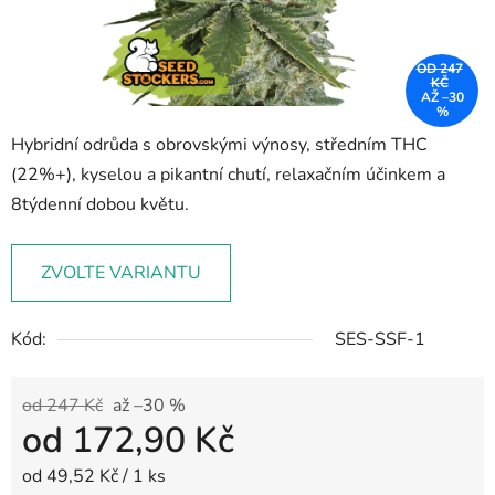
OD 247
KČ
AŽ –30
%
Hybridní odrůda s obrovskými výnosy, středním THC
(22%+), kyselou a pikantní chutí, relaxačním účinkem a
8týdenní dobou květu.
ZVOLTE VARIANTU
Kód:
SES-SSF-1
od 247 Kč
až –30 %
od
172,90 Kč
Měrná cena:
od 49,52 Kč / 1 ks