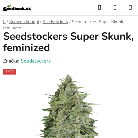
Přejít
Hledat
NÁKUP
na
KOŠÍK
obsah
Domů
/
Semena konopí
/
Seedstockers
/
Seedstockers Super Skunk,
feminized
Seedstockers Super Skunk,
feminized
Značka:
Seedstockers
AKCE