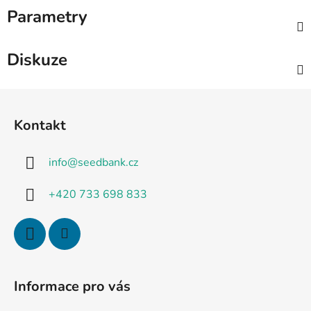
Parametry
Diskuze
Z
á
Kontakt
p
a
info
@
seedbank.cz
t
í
+420 733 698 833
Informace pro vás