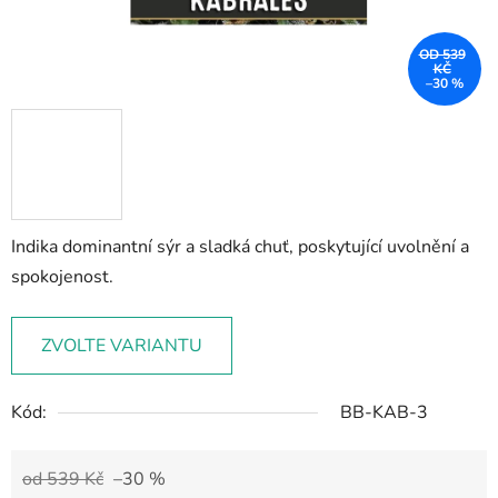
OD 539
KČ
–30 %
Indika dominantní sýr a sladká chuť, poskytující uvolnění a
spokojenost.
ZVOLTE VARIANTU
Kód:
BB-KAB-3
od 539 Kč
–30 %