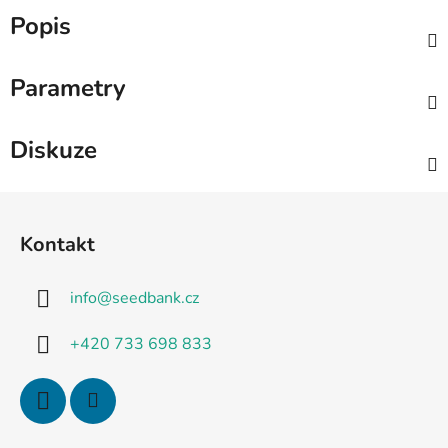
Popis
Parametry
Diskuze
Z
á
Kontakt
p
a
info
@
seedbank.cz
t
í
+420 733 698 833