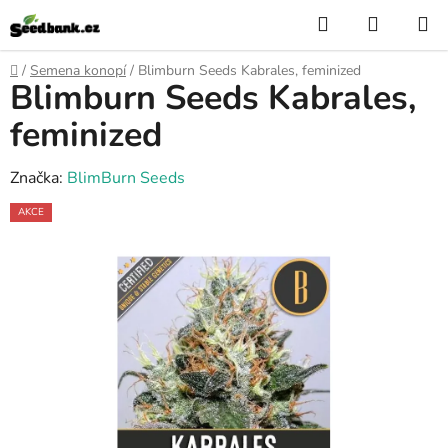
Přejít
Hledat
NÁKUP
na
KOŠÍK
obsah
Domů
/
Semena konopí
/
Blimburn Seeds Kabrales, feminized
Blimburn Seeds Kabrales,
feminized
Značka:
BlimBurn Seeds
AKCE