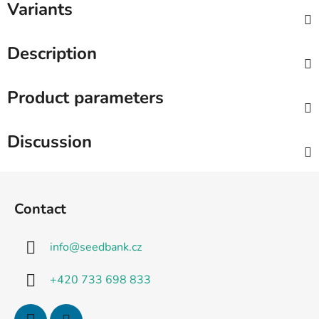
Variants
Description
Product parameters
Discussion
F
o
Contact
o
t
info
@
seedbank.cz
e
r
+420 733 698 833