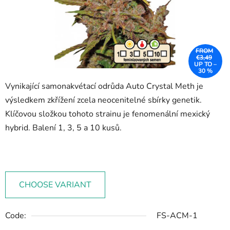
FROM
€3,49
UP TO –
30 %
Vynikající samonakvétací odrůda Auto Crystal Meth je
výsledkem zkřížení zcela neocenitelné sbírky genetik.
Klíčovou složkou tohoto strainu je fenomenální mexický
hybrid. Balení 1, 3, 5 a 10 kusů.
CHOOSE VARIANT
Code:
FS-ACM-1