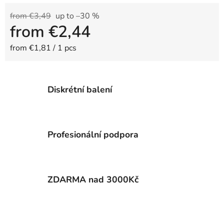
from €3,49
up to –30 %
from
€2,44
Measure price:
from €1,81 / 1 pcs
Diskrétní balení
Profesionální podpora
ZDARMA nad 3000Kč