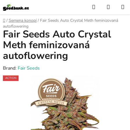
Skip
Search
SHOPP
to
CART
content
Home
/
Semena konopí
/
Fair Seeds Auto Crystal Meth feminizovaná
autoflowering
Fair Seeds Auto Crystal
Meth feminizovaná
autoflowering
Brand:
Fair Seeds
ACTION