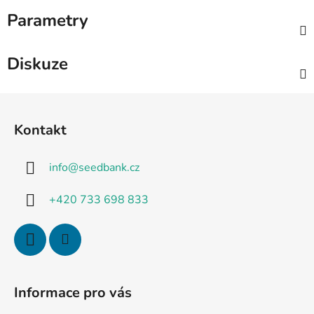
Parametry
Diskuze
Z
á
Kontakt
p
a
info
@
seedbank.cz
t
í
+420 733 698 833
Informace pro vás