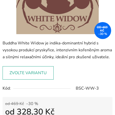
OD 469
KČ
–30 %
Buddha White Widow je indika-dominantní hybrid s
vysokou produkcí pryskyřice, intenzivním kořeněným aroma
a silnými relaxačními účinky, ideální pro zkušené uživatele.
ZVOLTE VARIANTU
Kód:
BSC-WW-3
od 469 Kč
–30 %
od
328,30 Kč