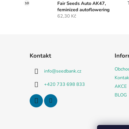
Fair Seeds Auto AK47,
feminized autoflowering
62,30 Kč
Z
á
Kontakt
Infor
p
a
Obchod
info
@
seedbank.cz
t
Kontak
í
+420 733 698 833
AKCE
BLOG