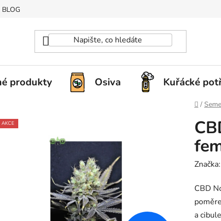
BLOG
é produkty
Osiva
Kuřácké pot
Domů
/
Seme
CB
AKCE
fem
Značka
CBD Nor
poměre
a cibul