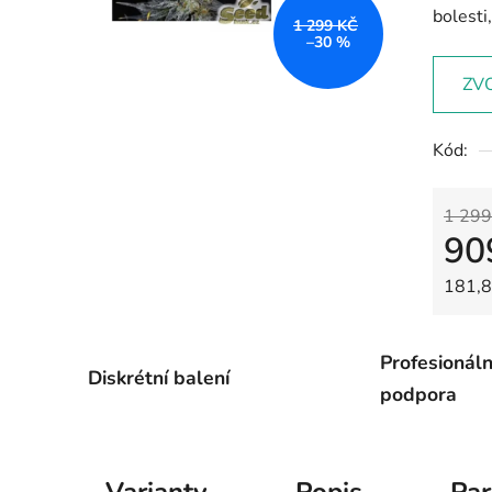
bolesti
1 299 KČ
–30 %
ZV
Kód:
1 299
90
Měrná
181,8
Profesionáln
Diskrétní balení
podpora