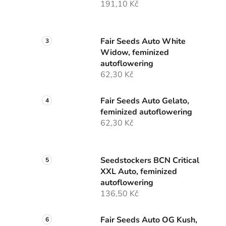
191,10 Kč
p
a
n
Fair Seeds Auto White
e
Widow, feminized
l
autoflowering
62,30 Kč
Fair Seeds Auto Gelato,
feminized autoflowering
62,30 Kč
Seedstockers BCN Critical
XXL Auto, feminized
autoflowering
136,50 Kč
Fair Seeds Auto OG Kush,