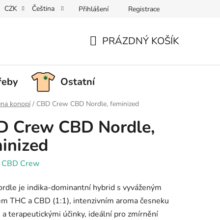
CZK
Čeština
Přihlášení
Registrace
PRÁZDNÝ KOŠÍK
NÁKUPNÍ
KOŠÍK
řeby
Ostatní
na konopí
/
CBD Crew CBD Nordle, feminized
D Crew CBD Nordle,
inized
:
CBD Crew
dle je indika-dominantní hybrid s vyváženým
m THC a CBD (1:1), intenzivním aroma česneku
e a terapeutickými účinky, ideální pro zmírnění