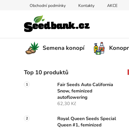
Přejít
Obchodní podmínky
Kontakty
AKCE
na
obsah
Semena konopí
Konopn
P
Top 10 produktů
o
s
Fair Seeds Auto California
t
Snow, feminized
r
autoflowering
a
62,30 Kč
n
n
Royal Queen Seeds Special
Queen #1, feminized
í