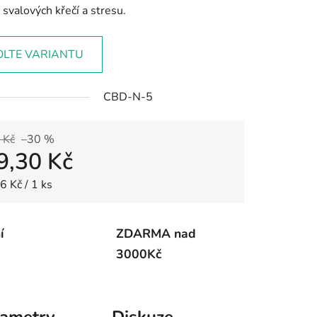
, svalových křečí a stresu.
OLTE VARIANTU
CBD-N-5
 Kč
–30 %
9,30 Kč
 cena:
6 Kč / 1 ks
í
ZDARMA nad
3000Kč