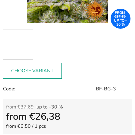
FROM
€37,69
UP TO –
30 %
CHOOSE VARIANT
Code:
BF-BG-3
from €37,69
up to –30 %
from
€26,38
Measure price:
from €6,50 / 1 pcs