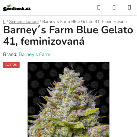
Skip
Search
SHOPP
to
CART
content
Home
/
Semena konopí
/
Barney´s Farm Blue Gelato 41, feminizovaná
Barney´s Farm Blue Gelato
41, feminizovaná
Brand:
Barney’s Farm
ACTION