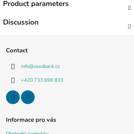
Product parameters
Discussion
F
o
Contact
o
t
info
@
seedbank.cz
e
r
+420 733 698 833
Informace pro vás
Obchodní podmínky