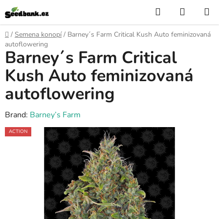
Skip
Search
SHOPP
to
CART
content
Home
/
Semena konopí
/
Barney´s Farm Critical Kush Auto feminizovaná
autoflowering
Barney´s Farm Critical
Kush Auto feminizovaná
autoflowering
Brand:
Barney’s Farm
ACTION