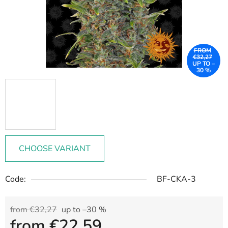
FROM
€32,27
UP TO –
30 %
CHOOSE VARIANT
Code:
BF-CKA-3
from €32,27
up to –30 %
from
€22,59