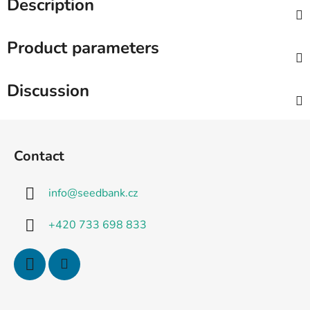
Description
Product parameters
Discussion
F
o
Contact
o
t
info
@
seedbank.cz
e
r
+420 733 698 833