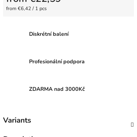
Measure price:
from €6,42 / 1 pcs
Diskrétní balení
Profesionální podpora
ZDARMA nad 3000Kč
Variants