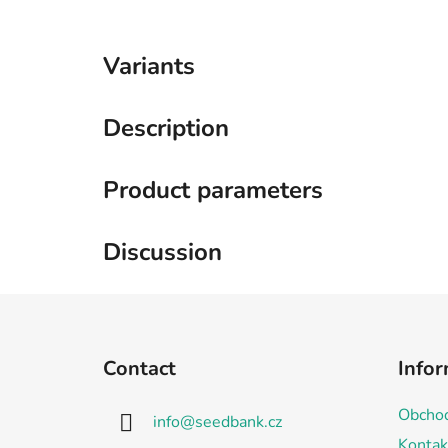
Variants
Description
Product parameters
Discussion
F
o
Contact
Infor
o
t
Obchod
info
@
seedbank.cz
e
Kontak