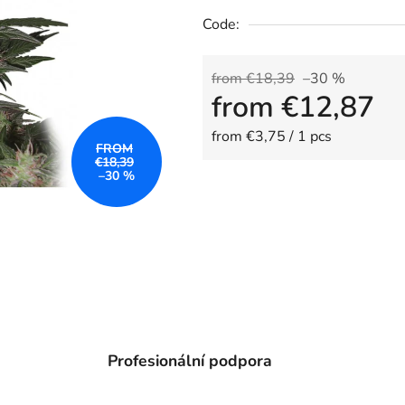
Code:
from €18,39
–30 %
from
€12,87
Measure price:
from €3,75 / 1 pcs
FROM
€18,39
–30 %
Profesionální podpora