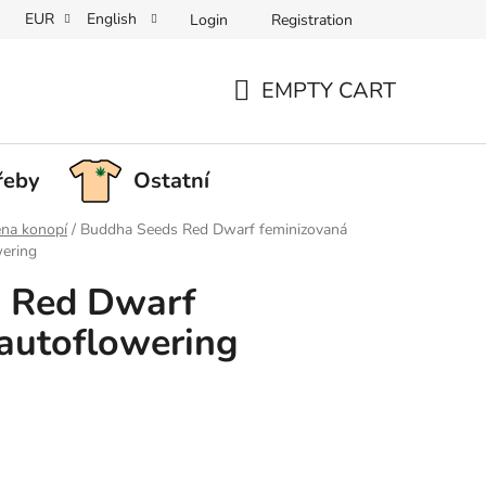
EUR
English
Login
Registration
EMPTY CART
SHOPPING
CART
řeby
Ostatní
na konopí
/
Buddha Seeds Red Dwarf feminizovaná
wering
 Red Dwarf
autoflowering