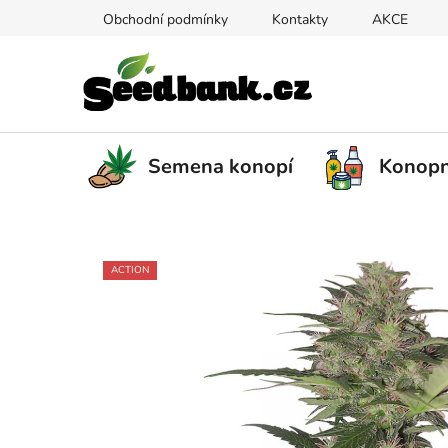
Skip
Obchodní podmínky
Kontakty
AKCE
to
content
Semena konopí
Konopn
ACTION