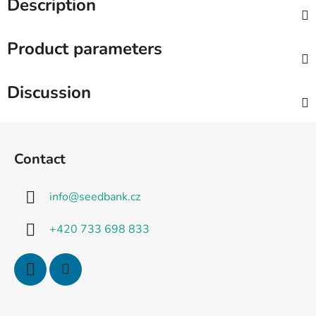
Description
Product parameters
Discussion
F
o
Contact
o
t
info
@
seedbank.cz
e
r
+420 733 698 833