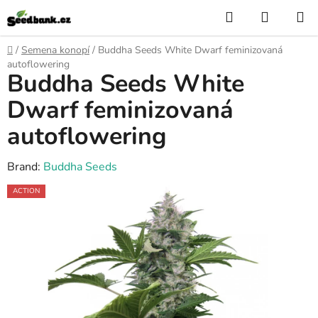
Skip
Search
SHOPP
to
CART
content
Home
/
Semena konopí
/
Buddha Seeds White Dwarf feminizovaná
autoflowering
Buddha Seeds White
Dwarf feminizovaná
autoflowering
Brand:
Buddha Seeds
ACTION