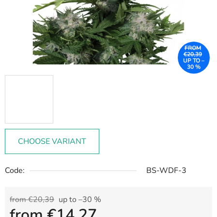
FROM
€20,39
UP TO –
30 %
CHOOSE VARIANT
Code:
BS-WDF-3
from €20,39
up to –30 %
from
€14,27