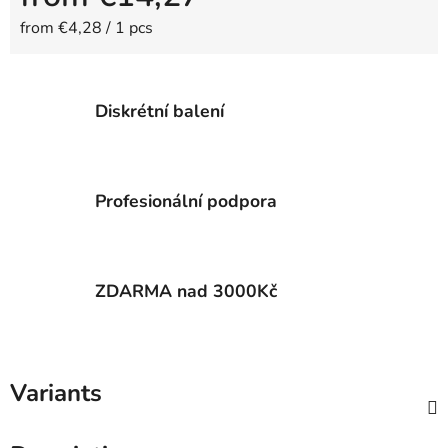
Measure price:
from €4,28 / 1 pcs
Diskrétní balení
Profesionální podpora
ZDARMA nad 3000Kč
Variants