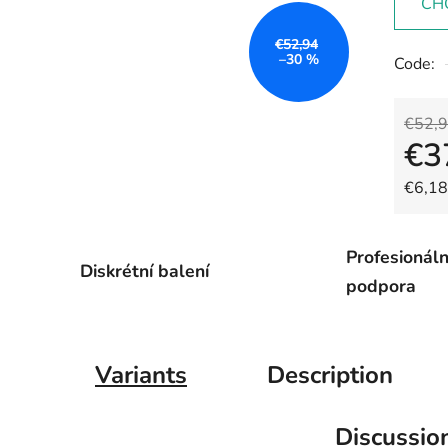
CH
€52,94
–30 %
Code:
€52,
€3
Measu
€6,18 
Profesionáln
Diskrétní balení
podpora
Variants
Description
Discussio