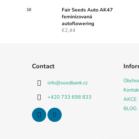
Fair Seeds Auto AK47
feminizovaná
autoflowering
€2,44
F
o
Contact
Infor
o
t
Obchod
info
@
seedbank.cz
e
Kontak
r
+420 733 698 833
AKCE
BLOG