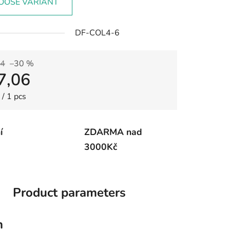
OOSE VARIANT
DF-COL4-6
94
–30 %
7,06
re price:
/ 1 pcs
í
ZDARMA nad
3000Kč
Product parameters
n