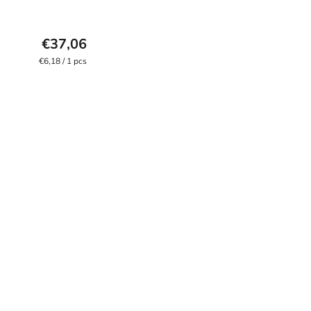
€37,06
Measure
€6,18 / 1 pcs
price: