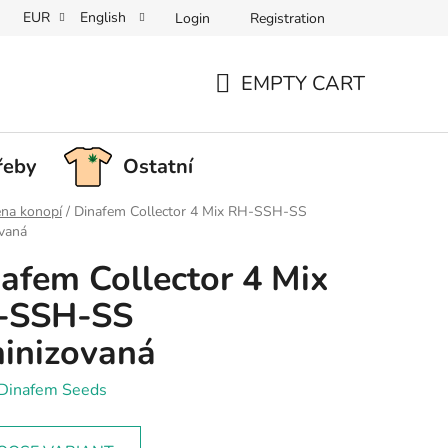
EUR
English
Login
Registration
EMPTY CART
SHOPPING
CART
řeby
Ostatní
na konopí
/
Dinafem Collector 4 Mix RH-SSH-SS
vaná
afem Collector 4 Mix
-SSH-SS
inizovaná
Dinafem Seeds