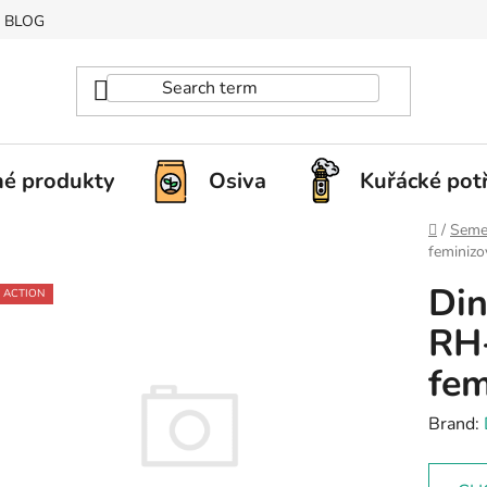
BLOG
é produkty
Osiva
Kuřácké pot
Home
/
Seme
feminizo
Din
ACTION
RH
fem
Brand: