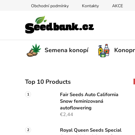
Skip
Obchodní podmínky
Kontakty
AKCE
to
content
Semena konopí
Konopn
S
Top 10 Products
i
d
Fair Seeds Auto California
e
Snow feminizovaná
b
autoflowering
a
€2,44
r
Royal Queen Seeds Special