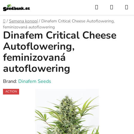
Skip
Search
SHOPP
to
CART
content
Home
/
Semena konopí
/
Dinafem Critical Cheese Autoflowering,
feminizovaná autoflowering
Dinafem Critical Cheese
Autoflowering,
feminizovaná
autoflowering
Brand:
Dinafem Seeds
ACTION