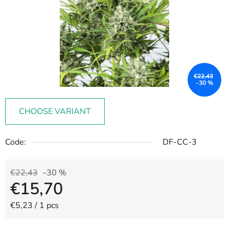
€22,43
–30 %
CHOOSE VARIANT
Code:
DF-CC-3
€22,43
–30 %
€15,70
Measure price:
€5,23 / 1 pcs