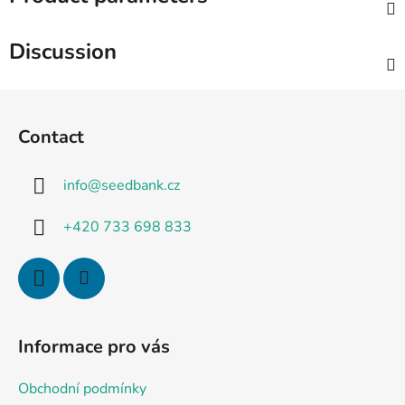
Discussion
F
o
Contact
o
t
info
@
seedbank.cz
e
r
+420 733 698 833
Informace pro vás
Obchodní podmínky