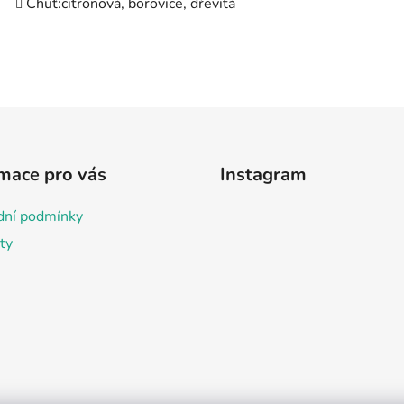
Chuť:
citronová, borovice, dřevitá
mace pro vás
Instagram
ní podmínky
ty