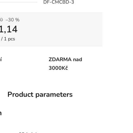
DF-CMCBD-3
20
–30 %
1,14
re price:
/ 1 pcs
í
ZDARMA nad
3000Kč
Product parameters
n