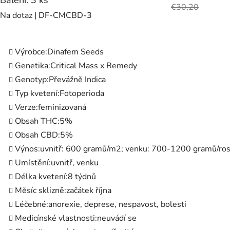
Balení: 3 ks
€30,20
Na dotaz
| DF-CMCBD-3
Výrobce:
Dinafem Seeds
Genetika:
Critical Mass x Remedy
Genotyp:
Převážně Indica
Typ kvetení:
Fotoperioda
Verze:
feminizovaná
Obsah THC:
5%
Obsah CBD:
5%
Výnos:
uvnitř: 600 gramů/m2; venku: 700-1200 gramů/ros
Umístění:
uvnitř, venku
Délka kvetení:
8 týdnů
Měsíc sklizně:
začátek října
Léčebné:
anorexie, deprese, nespavost, bolesti
Medicínské vlastnosti:
neuvádí se