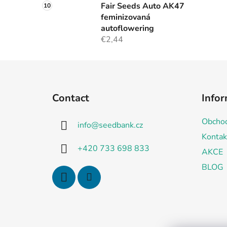
Fair Seeds Auto AK47
feminizovaná
autoflowering
€2,44
F
o
Contact
Infor
o
t
Obchod
info
@
seedbank.cz
e
Kontak
r
+420 733 698 833
AKCE
BLOG