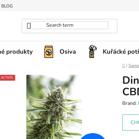
BLOG
é produkty
Osiva
Kuřácké pot
Home
/
Seme
Din
ACTION
CBD
Brand:
CH