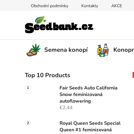
Skip
Obchodní podmínky
Kontakty
AKCE
to
content
Semena konopí
Konopn
S
Top 10 Products
i
d
Fair Seeds Auto California
e
Snow feminizovaná
b
autoflowering
a
€2,44
r
Royal Queen Seeds Special
Queen #1 feminizovaná