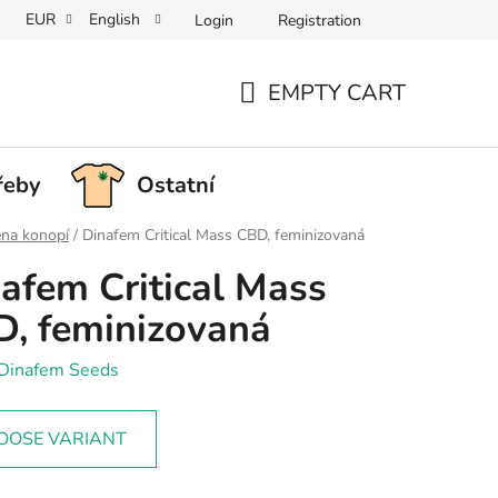
EUR
English
Login
Registration
EMPTY CART
SHOPPING
CART
řeby
Ostatní
na konopí
/
Dinafem Critical Mass CBD, feminizovaná
afem Critical Mass
, feminizovaná
Dinafem Seeds
OOSE VARIANT