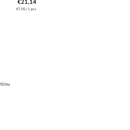
€21,14
Measure
€7,05 / 1 pcs
price:
tlinu