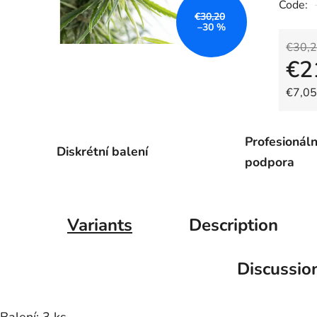
Code:
€30,20
–30 %
€30,
€2
Measu
€7,05 
Profesionáln
Diskrétní balení
podpora
Variants
Description
Discussio