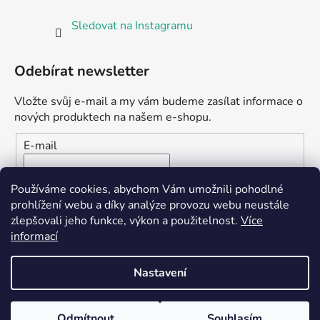
Sledovat na Instagramu
Odebírat newsletter
Vložte svůj e-mail a my vám budeme zasílat informace o
nových produktech na našem e-shopu.
E-mail
Vložením e-mailu souhlasíte s
podmínkami ochrany
Používáme cookies, abychom Vám umožnili pohodlné
osobních údajů
prohlížení webu a díky analýze provozu webu neustále
zlepšovali jeho funkce, výkon a použitelnost.
Více
PŘIHLÁSIT SE
informací
Nastavení
Vytvořil Shoptet
Odmítnout
Souhlasím