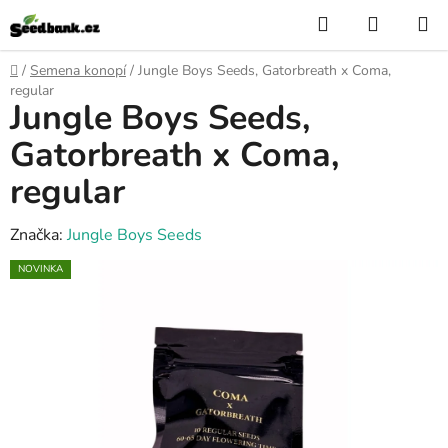
Přejít
Hledat
NÁKUP
na
KOŠÍK
obsah
Domů
/
Semena konopí
/
Jungle Boys Seeds, Gatorbreath x Coma,
regular
Jungle Boys Seeds,
Gatorbreath x Coma,
regular
Značka:
Jungle Boys Seeds
NOVINKA