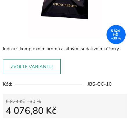
5 824
KČ
–30 %
Indika s komplexním aroma a silnými sedativními účinky.
ZVOLTE VARIANTU
Kód:
JBS-GC-10
5 824 Kč
–30 %
4 076,80 Kč
Měrná cena: