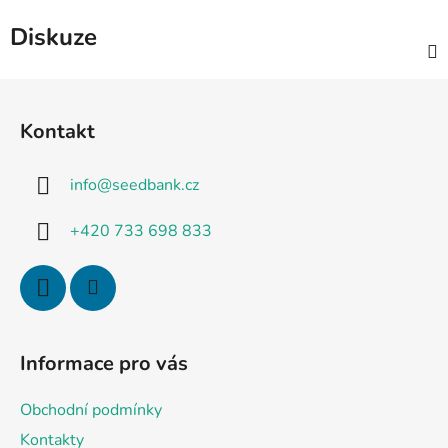
Diskuze
Z
á
Kontakt
p
a
info
@
seedbank.cz
t
í
+420 733 698 833
Informace pro vás
Obchodní podmínky
Kontakty