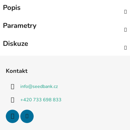
Popis
Parametry
Diskuze
Z
á
Kontakt
p
a
info
@
seedbank.cz
t
í
+420 733 698 833