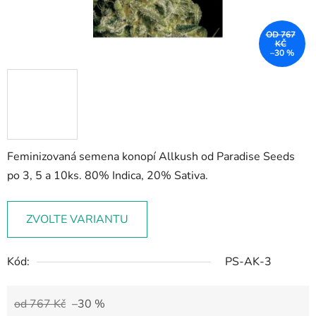
OD 767
KČ
–30 %
Feminizovaná semena konopí Allkush od Paradise Seeds
po 3, 5 a 10ks. 80% Indica, 20% Sativa.
ZVOLTE VARIANTU
Kód:
PS-AK-3
od 767 Kč
–30 %