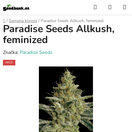
Přejít
Hledat
NÁKUP
na
KOŠÍK
obsah
Domů
/
Semena konopí
/
Paradise Seeds Allkush, feminized
Paradise Seeds Allkush,
feminized
Značka:
Paradise Seeds
AKCE