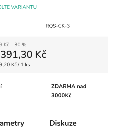
OLTE VARIANTU
RQS-CK-3
9 Kč
–30 %
d
391,30 Kč
 cena:
9,20 Kč / 1 ks
í
ZDARMA nad
3000Kč
rametry
Diskuze