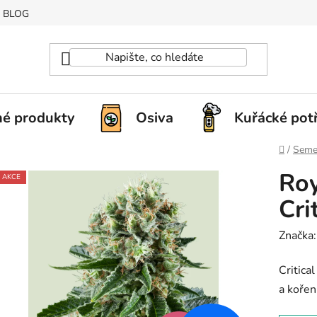
BLOG
é produkty
Osiva
Kuřácké pot
Domů
/
Seme
Roy
AKCE
Cri
Značka
Critica
a kořen