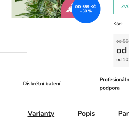
ZV
OD 559 KČ
–30 %
Kód:
od 55
o
Měrná
od 10
Profesionáln
Diskrétní balení
podpora
Varianty
Popis
Pa