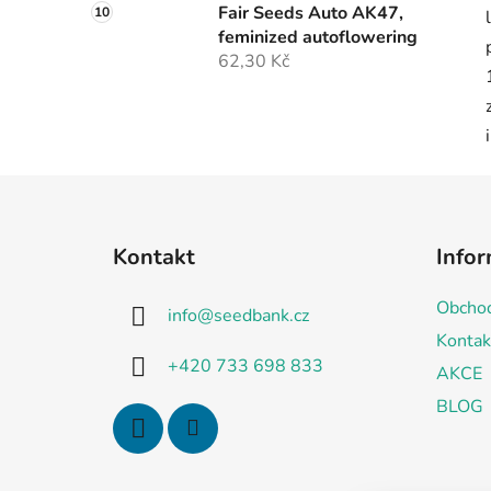
Fair Seeds Auto AK47,
feminized autoflowering
62,30 Kč
Z
á
Kontakt
Infor
p
a
Obchod
info
@
seedbank.cz
t
Kontak
í
+420 733 698 833
AKCE
BLOG