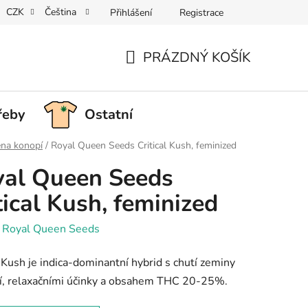
CZK
Čeština
Přihlášení
Registrace
PRÁZDNÝ KOŠÍK
NÁKUPNÍ
KOŠÍK
řeby
Ostatní
na konopí
/
Royal Queen Seeds Critical Kush, feminized
al Queen Seeds
tical Kush, feminized
:
Royal Queen Seeds
l Kush je indica-dominantní hybrid s chutí zeminy
í, relaxačními účinky a obsahem THC 20-25%.