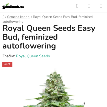
Přejít
Hledat
NÁKUP
na
KOŠÍK
obsah
Domů
/
Semena konopí
/
Royal Queen Seeds Easy Bud, feminized
autoflowering
Royal Queen Seeds Easy
Bud, feminized
autoflowering
Značka:
Royal Queen Seeds
AKCE