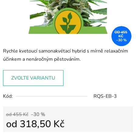
OD 455
KČ
–30 %
Rychle kvetoucí samonakvétací hybrid s mírně relaxačním
účinkem a nenáročným pěstováním.
ZVOLTE VARIANTU
Kód:
RQS-EB-3
od 455 Kč
–30 %
od
318,50 Kč
Měrná cena: