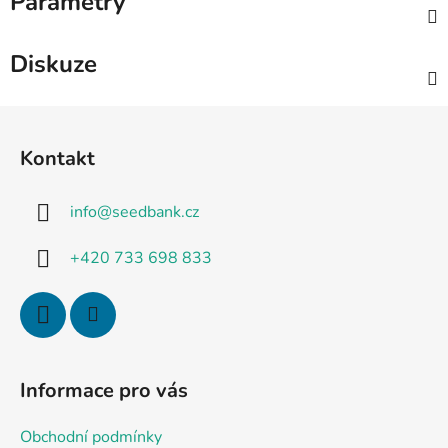
Parametry
Diskuze
Z
á
Kontakt
p
a
info
@
seedbank.cz
t
í
+420 733 698 833
Informace pro vás
Obchodní podmínky