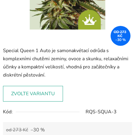
OD 273
KČ
–30 %
Special Queen 1 Auto je samonakvétací odrůda s
komplexními chutěmi zeminy, ovoce a skunku, relaxačními
účinky a kompaktní velikostí, vhodná pro začátečníky a
diskrétní pěstování.
ZVOLTE VARIANTU
Kód:
RQS-SQUA-3
od 273 Kč
–30 %