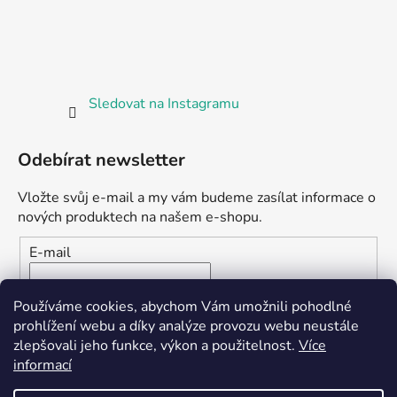
Sledovat na Instagramu
Odebírat newsletter
Vložte svůj e-mail a my vám budeme zasílat informace o
nových produktech na našem e-shopu.
E-mail
Vložením e-mailu souhlasíte s
podmínkami ochrany
Používáme cookies, abychom Vám umožnili pohodlné
osobních údajů
prohlížení webu a díky analýze provozu webu neustále
zlepšovali jeho funkce, výkon a použitelnost.
Více
PŘIHLÁSIT SE
informací