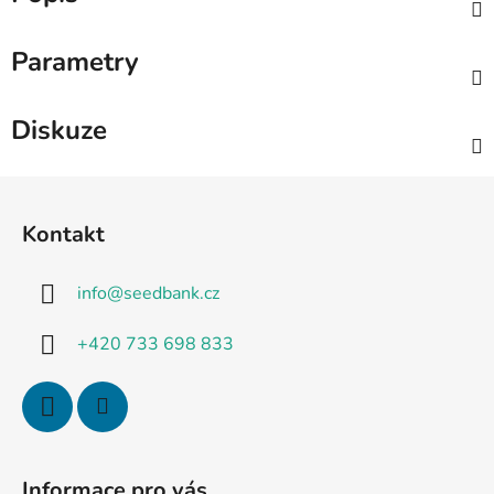
Parametry
Diskuze
Z
á
Kontakt
p
a
info
@
seedbank.cz
t
í
+420 733 698 833
Informace pro vás