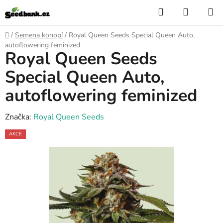
Přejít
Hledat
NÁKUP
na
KOŠÍK
obsah
Domů
/
Semena konopí
/
Royal Queen Seeds Special Queen Auto,
autoflowering feminized
Royal Queen Seeds
Special Queen Auto,
autoflowering feminized
Značka:
Royal Queen Seeds
AKCE