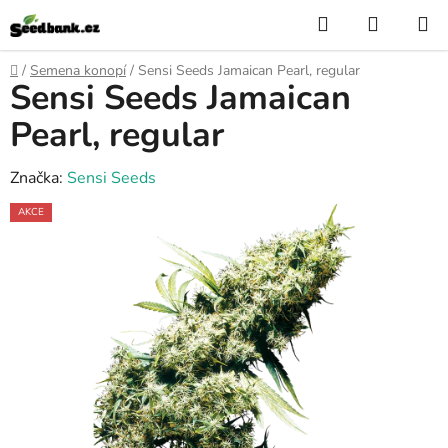
Přejít
Hledat
NÁKUP
na
KOŠÍK
obsah
Domů
/
Semena konopí
/
Sensi Seeds Jamaican Pearl, regular
Sensi Seeds Jamaican
Pearl, regular
Značka:
Sensi Seeds
AKCE