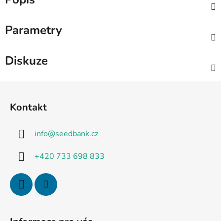
Parametry
Diskuze
Z
á
Kontakt
p
a
info
@
seedbank.cz
t
í
+420 733 698 833