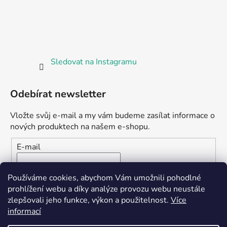
Sledovat na Instagramu
Odebírat newsletter
Vložte svůj e-mail a my vám budeme zasílat informace o
nových produktech na našem e-shopu.
E-mail
Vložením e-mailu souhlasíte s
podmínkami ochrany
Používáme cookies, abychom Vám umožnili pohodlné
osobních údajů
prohlížení webu a díky analýze provozu webu neustále
zlepšovali jeho funkce, výkon a použitelnost.
Více
PŘIHLÁSIT SE
informací