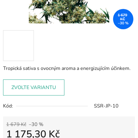
1 679
KČ
–30 %
Tropická sativa s ovocným aroma a energizujícím účinkem.
ZVOLTE VARIANTU
Kód:
SSR-JP-10
1 679 Kč
–30 %
1 175,30 Kč