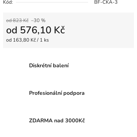
Kód:
BF-CKA-3
od 823 Kč
–30 %
od
576,10 Kč
Měrná cena:
od 163,80 Kč / 1 ks
Diskrétní balení
Profesionální podpora
ZDARMA nad 3000Kč