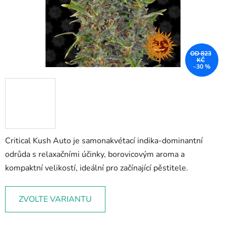
OD 823
KČ
–30 %
Critical Kush Auto je samonakvétací indika-dominantní
odrůda s relaxačními účinky, borovicovým aroma a
kompaktní velikostí, ideální pro začínající pěstitele.
ZVOLTE VARIANTU