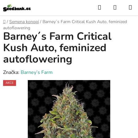
Přejít
Hledat
NÁKUP
na
KOŠÍK
obsah
Domů
/
Semena konopí
/
Barney´s Farm Critical Kush Auto, feminized
autoflowering
Barney´s Farm Critical
Kush Auto, feminized
autoflowering
Značka:
Barney’s Farm
AKCE