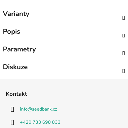
Varianty
Popis
Parametry
Diskuze
Z
á
Kontakt
p
a
info
@
seedbank.cz
t
í
+420 733 698 833