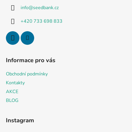
z
info
@
seedbank.cz
e
i
+420 733 698 833
l
e
Informace pro vás
Obchodní podmínky
Kontakty
AKCE
BLOG
Instagram