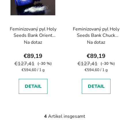
Feminizovaný pyl Holy
Feminizovaný pyl Holy
Seeds Bank Orient
Seeds Bank Chuck
Express
Norris
Na dotaz
Na dotaz
€89,19
€89,19
€127,41
€127,41
(–30 %)
(–30 %)
Verkaufspreis:
Verkaufspreis:
€594,60 / 1 g
€594,60 / 1 g
DETAIL
DETAIL
4
Artikel insgesamt
S
t