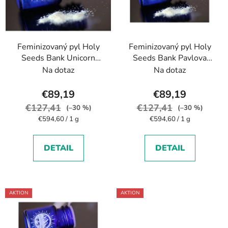
e
d
e
Feminizovaný pyl Holy
Feminizovaný pyl Holy
r
Seeds Bank Unicorn
Seeds Bank Pavlova
P
Fart
Milkshake
Na dotaz
Na dotaz
r
o
€89,19
€89,19
d
€127,41
€127,41
(–30 %)
(–30 %)
u
Verkaufspreis:
Verkaufspreis:
€594,60 / 1 g
€594,60 / 1 g
k
t
DETAIL
DETAIL
e
AKTION
AKTION