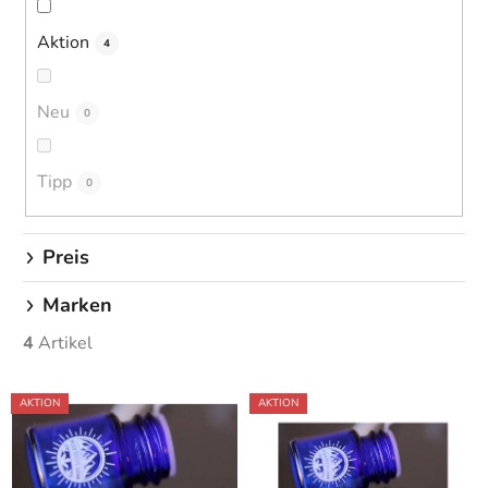
o
r
Aktion
4
t
i
Neu
0
e
r
u
Tipp
0
n
g
Preis
Marken
4
Artikel
L
AKTION
AKTION
i
s
t