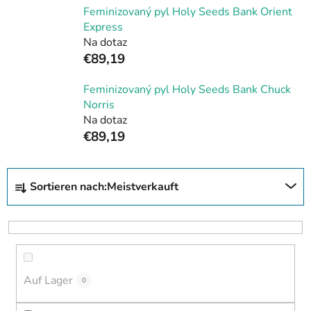
Feminizovaný pyl Holy Seeds Bank Orient
Express
Na dotaz
€89,19
Feminizovaný pyl Holy Seeds Bank Chuck
Norris
Na dotaz
€89,19
P
Sortieren nach:
Meistverkauft
r
o
d
u
k
Auf Lager
t
0
s