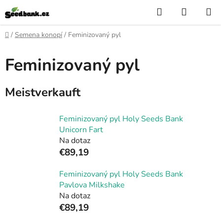
Zum
Suchen
WARE
Inhalt
springen
Startseite
/
Semena konopí
/
Feminizovaný pyl
Feminizovaný pyl
Meistverkauft
Feminizovaný pyl Holy Seeds Bank
Unicorn Fart
Na dotaz
€89,19
Feminizovaný pyl Holy Seeds Bank
Pavlova Milkshake
Na dotaz
€89,19