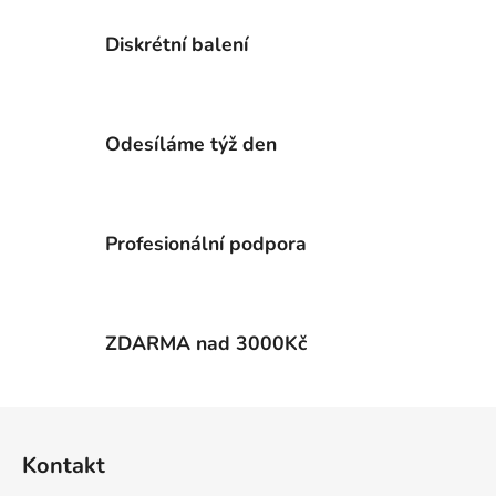
e
u
Diskrétní balení
e
r
e
l
Odesíláme týž den
e
m
e
n
Profesionální podpora
t
e
d
e
ZDARMA nad 3000Kč
r
L
i
F
s
u
t
Kontakt
e
ß