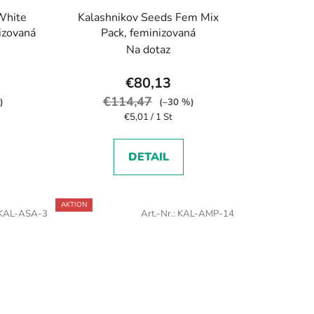
White
Kalashnikov Seeds Fem Mix
nizovaná
Pack, feminizovaná
Na dotaz
€80,13
€114,47
)
(–30 %)
Verkaufspreis:
€5,01 / 1 St
DETAIL
AKTION
KAL-ASA-3
Art.-Nr.:
KAL-AMP-14