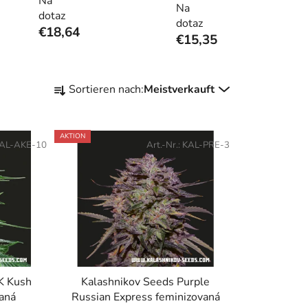
Na
Na
dotaz
dotaz
€18,64
€15,35
P
Sortieren nach:
Meistverkauft
r
o
d
AKTION
AL-AKE-10
Art.-Nr.:
KAL-PRE-3
u
k
t
s
o
r
t
i
K Kush
Kalashnikov Seeds Purple
e
vaná
Russian Express feminizovaná