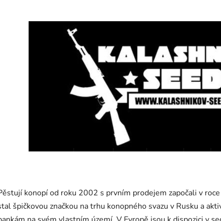
Pěstují konopí od roku 2002 s prvním prodejem započali v roc
stal špičkovou značkou na trhu konopného svazu v Rusku a a
bankám na svém vlastním území. V Evropě jsou k dispozici v sedm