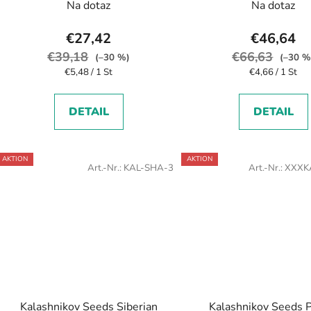
o
autoflowering
Na dotaz
Na dotaz
d
u
€27,42
€46,64
k
€39,18
€66,63
(–30 %)
(–30 %
t
Verkaufspreis:
Verkaufspreis:
€5,48 / 1 St
€4,66 / 1 St
e
DETAIL
DETAIL
AKTION
AKTION
Art.-Nr.:
KAL-SHA-3
Art.-Nr.:
XXXK
Kalashnikov Seeds Siberian
Kalashnikov Seeds 