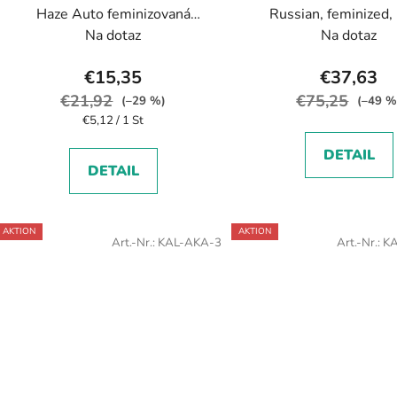
Haze Auto feminizovaná
Russian, feminized,
autoflowering
Na dotaz
Na dotaz
€15,35
€37,63
€21,92
€75,25
(–29 %)
(–49 %
Verkaufspreis:
€5,12 / 1 St
DETAIL
DETAIL
AKTION
AKTION
Art.-Nr.:
KAL-AKA-3
Art.-Nr.:
K