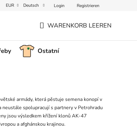
EUR
Deutsch
Login
Registrieren
WARENKORB LEEREN
WARENKORB
řeby
Ostatní
sovětské armády, která pěstuje semena konopí v
, a neustále spolupracují s partnery v Petrohradu
meny jsou výsledkem křížení klonů AK-47
vropou a afghánskou krajinou.