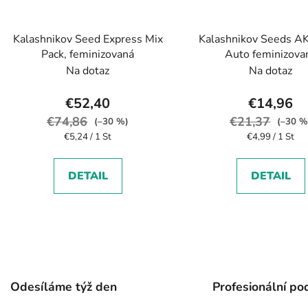
Kalashnikov Seed Express Mix
Kalashnikov Seeds A
Pack, feminizovaná
Auto feminizova
autoflowering
Na dotaz
Na dotaz
€52,40
€14,96
€74,86
€21,37
(–30 %)
(–30 %
Verkaufspreis:
Verkaufspreis:
€5,24 / 1 St
€4,99 / 1 St
DETAIL
DETAIL
S
t
e
u
Odesíláme týž den
Profesionální po
e
r