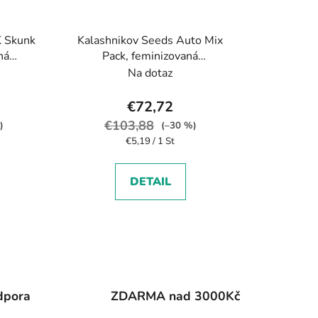
K Skunk
Kalashnikov Seeds Auto Mix
ná
Pack, feminizovaná
autoflowering
Na dotaz
€72,72
€103,88
)
(–30 %)
Verkaufspreis:
€5,19 / 1 St
DETAIL
dpora
ZDARMA nad 3000Kč