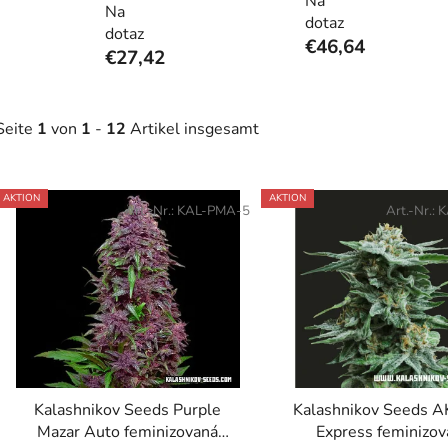
Na
Na
dotaz
dotaz
€46,64
€27,42
Seite
1
von
1
-
12
Artikel insgesamt
L
AKTION
AKTION
Art.-Nr.:
KAL-PMA-5
Art.-Nr.:
K
s
t
e
d
e
r
P
Kalashnikov Seeds Purple
Kalashnikov Seeds A
r
Mazar Auto feminizovaná
Express feminizo