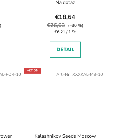
r
Na dotaz
u
n
€18,64
g
€26,63
)
(–30 %)
Verkaufspreis:
€6,21 / 1 St
DETAIL
AKTION
AL-POR-10
Art.-Nr.:
XXXKAL-MB-10
Power
Kalashnikov Seeds Moscow