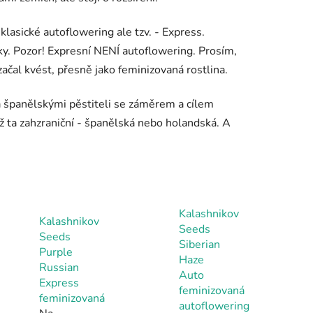
lasické autoflowering ale tzv. - Express.
šky. Pozor! Expresní NENÍ autoflowering. Prosím,
začal kvést, přesně jako feminizovaná rostlina.
 španělskými pěstiteli se záměrem a cílem
ž ta zahzraniční - španělská nebo holandská. A
Kalashnikov
Kalashnikov
Seeds
Seeds
Siberian
Purple
Haze
Russian
Auto
Express
feminizovaná
feminizovaná
autoflowering