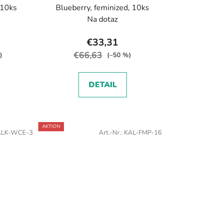
 10ks
Blueberry, feminized, 10ks
Na dotaz
€33,31
€66,63
)
(–50 %)
DETAIL
AKTION
ALK-WCE-3
Art.-Nr.:
KAL-FMP-16