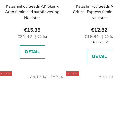
Kalashnikov Seeds AK Skunk
Kalashnikov Seeds 
Auto feminized autoflowering
Critical Express femi
Na dotaz
Na dotaz
€15,35
€12,82
€21,92
€18,31
(–29 %)
(–29 %
Verkaufspreis:
€4,27 / 1 St
DETAIL
DETAIL
AKTION
AKTION
Art.-Nr.:
KAL-EMP-10
Art.-Nr.: