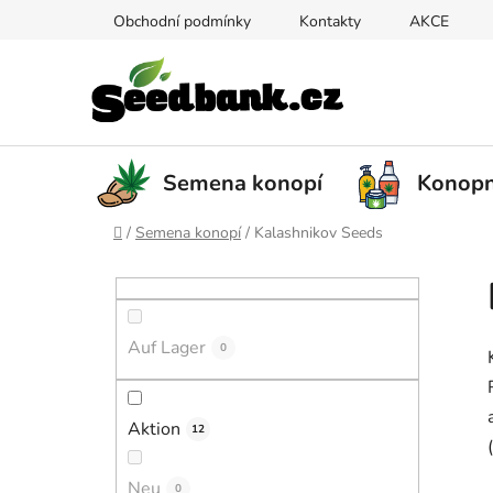
Zum
Obchodní podmínky
Kontakty
AKCE
Inhalt
springen
Semena konopí
Konopn
Startseite
/
Semena konopí
/
Kalashnikov Seeds
S
e
i
Auf Lager
t
0
e
n
Aktion
12
l
e
Neu
0