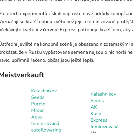
Po letech experimentů získali naprosto nové odrůdy konopí ani k
Vyznačují se kratší dobou květu než jejich feminizované protěj
očekávejte kvetení v červnu! Express potřebuje kratší den, aby 
Ústřední jeviště na konopné scéně je obsazeno nizozemskými a
prokázat, že v Rusku vypěstovaná semena nejsou o nic horší ne
navíc, upřímně řečeno, občas jsou ještě lepší.
Meistverkauft
Kalashnikov
Kalashnikov
Seeds
Seeds
Purple
AK
Mazar
Kush
Auto
Express
feminizovaná
feminizovaná
autoflowering