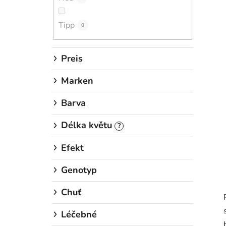
i
s
Tipp
t
0
e
Preis
Marken
Barva
Délka květu
?
Efekt
Genotyp
Chuť
Léčebné