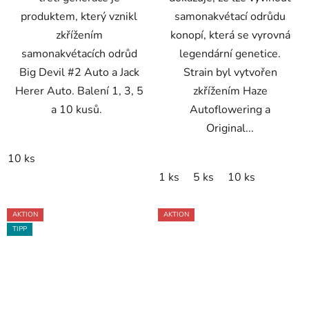
produktem, který vznikl
samonakvétací odrůdu
zkřížením
konopí, která se vyrovná
samonakvétacích odrůd
legendární genetice.
Big Devil #2 Auto a Jack
Strain byl vytvořen
Herer Auto. Balení 1, 3, 5
zkřížením Haze
a 10 kusů.
Autoflowering a
Original...
10 ks
1 ks
5 ks
10 ks
AKTION
AKTION
TIPP