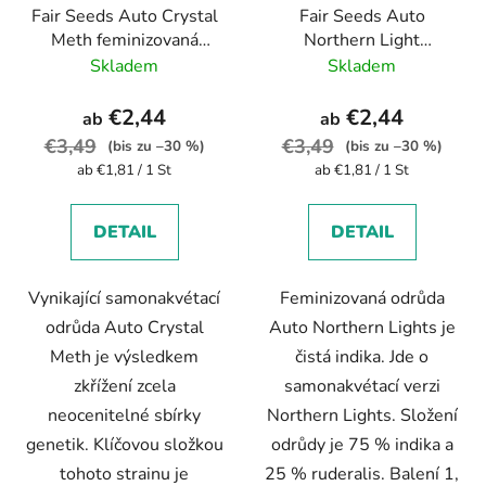
Fair Seeds Auto Crystal
Fair Seeds Auto
Meth feminizovaná
Northern Light
autoflowering
feminizovaná
Skladem
Skladem
autoflowering
€2,44
€2,44
ab
ab
€3,49
€3,49
(bis zu –30 %)
(bis zu –30 %)
Verkaufspreis:
Verkaufspreis:
ab €1,81 / 1 St
ab €1,81 / 1 St
DETAIL
DETAIL
Vynikající samonakvétací
Feminizovaná odrůda
odrůda Auto Crystal
Auto Northern Lights je
Meth je výsledkem
čistá indika. Jde o
zkřížení zcela
samonakvétací verzi
neocenitelné sbírky
Northern Lights. Složení
genetik. Klíčovou složkou
odrůdy je 75 % indika a
tohoto strainu je
25 % ruderalis. Balení 1,