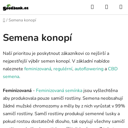
Zum
Suchen
WARE
Inhalt
springen
Startseite
/
Semena konopí
Semena konopí
Naší prioritou je poskytnout zákazníkovi co nejširší a
nejpestřejší výběr semen konopí. V základní nabídce
naleznete
feminizovaná
,
regulérní
,
autoflowering
a
CBD
semena
.
Feminizovaná
-
Feminizovaná semínka
jsou vyšlechtěna
aby produkovala pouze samičí rostliny.
S
emena neobsahují
žádné mužské chromozomy a měly by z nich vyrůstat v 99%
samičí rostliny. Samčí rostliny produkují semenné lusky a
pokud rostou dostatečně dlouho, tak opylují všechny samičí