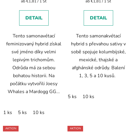
Verkaufspreis:
Verkaufspreis:
ab €1,81 / 1 St
ab €1,81 / 1 St
DETAIL
DETAIL
Tento samonavétací
Tento samonakvétací
feminizovaný hybrid získal
hybrid s převahou sativy v
své jméno díky velmi
sobě spojuje kolumbijské,
lepivým trichomům.
mexické, thajské a
Odrůda má za sebou
afghánské odrůdy. Balení
bohatou historii. Na
1, 3, 5 a 10 kusů.
počátku vytvořili Joesy
Whales a Mardogg GG...
5 ks
10 ks
1 ks
5 ks
10 ks
AKTION
AKTION