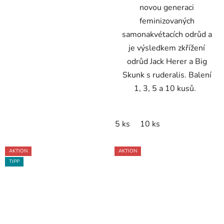
novou generaci
feminizovaných
samonakvétacích odrůd a
je výsledkem zkřížení
odrůd Jack Herer a Big
Skunk s ruderalis. Balení
1, 3, 5 a 10 kusů.
5 ks
10 ks
AKTION
AKTION
TIPP