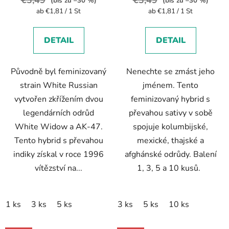
€3,49
€3,49
(bis zu –30 %)
(bis zu –30 %)
Verkaufspreis:
Verkaufspreis:
ab €1,81 / 1 St
ab €1,81 / 1 St
DETAIL
DETAIL
Původně byl feminizovaný
Nenechte se zmást jeho
strain White Russian
jménem. Tento
vytvořen zkřížením dvou
feminizovaný hybrid s
legendárních odrůd
převahou sativy v sobě
White Widow a AK-47.
spojuje kolumbijské,
Tento hybrid s převahou
mexické, thajské a
indiky získal v roce 1996
afghánské odrůdy. Balení
vítězství na...
1, 3, 5 a 10 kusů.
1 ks
3 ks
5 ks
3 ks
5 ks
10 ks