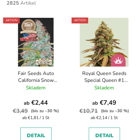
2825
Artikel
L
AKTION
AKTION
i
s
t
e
d
e
Fair Seeds Auto
Royal Queen Seeds
r
California Snow
Special Queen #1
P
feminizovaná
feminizovaná
Skladem
Skladem
r
autoflowering
o
€2,44
€7,49
ab
ab
d
€3,49
€10,71
(bis zu –30 %)
(bis zu –30 %)
u
Verkaufspreis:
Verkaufspreis:
ab €1,81 / 1 St
ab €2,14 / 1 St
k
t
DETAIL
DETAIL