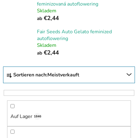
feminizovaná autoflowering
Skladem
€2,44
ab
Fair Seeds Auto Gelato feminized
autoflowering
Skladem
€2,44
ab
P
Sortieren nach:
Meistverkauft
r
o
d
u
k
Auf Lager
t
1846
s
o