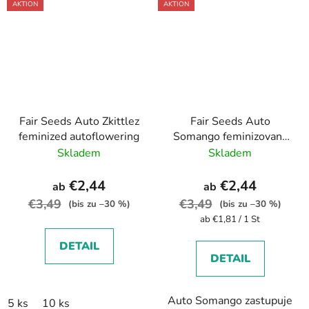
AKTION
AKTION
Fair Seeds Auto Zkittlez
Fair Seeds Auto
feminized autoflowering
Somango feminizovaná
autoflowering
Skladem
Skladem
€2,44
€2,44
ab
ab
€3,49
€3,49
(bis zu –30 %)
(bis zu –30 %)
Verkaufspreis:
ab €1,81 / 1 St
DETAIL
DETAIL
Auto Somango zastupuje
5 ks
10 ks