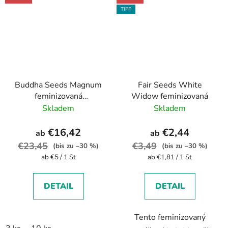
TIPP
Buddha Seeds Magnum
Fair Seeds White
feminizovaná
Widow feminizovaná
autoflowering
Skladem
Skladem
€16,42
€2,44
ab
ab
€23,45
€3,49
(bis zu –30 %)
(bis zu –30 %)
Verkaufspreis:
Verkaufspreis:
ab €5 / 1 St
ab €1,81 / 1 St
DETAIL
DETAIL
Tento feminizovaný