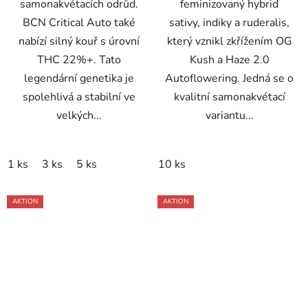
samonakvétacích odrůd.
feminizovaný hybrid
BCN Critical Auto také
sativy, indiky a ruderalis,
nabízí silný kouř s úrovní
který vznikl zkřížením OG
THC 22%+. Tato
Kush a Haze 2.0
legendární genetika je
Autoflowering. Jedná se o
spolehlivá a stabilní ve
kvalitní samonakvétací
velkých...
variantu...
1 ks
3 ks
5 ks
10 ks
AKTION
AKTION