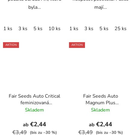
byla...
mají...
1 ks
3 ks
5 ks
10 ks
1 ks
3 ks
5 ks
25 ks
AKTION
AKTION
Fair Seeds Auto Critical
Fair Seeds Auto
feminizovaná
Magnum Plus
autoflowering
feminizovaná
Skladem
Skladem
autoflowering
€2,44
€2,44
ab
ab
€3,49
€3,49
(bis zu –30 %)
(bis zu –30 %)