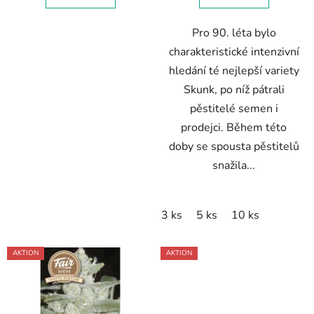
e
Pro 90. léta bylo
charakteristické intenzivní
hledání té nejlepší variety
Skunk, po níž pátrali
pěstitelé semen i
prodejci. Během této
doby se spousta pěstitelů
snažila...
3 ks
5 ks
10 ks
AKTION
AKTION