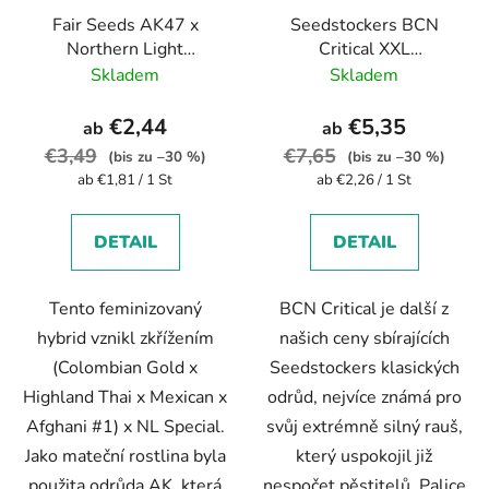
Fair Seeds AK47 x
Seedstockers BCN
Northern Light
Critical XXL
feminizovaná
feminizovaná
Skladem
Skladem
€2,44
€5,35
ab
ab
€3,49
€7,65
(bis zu –30 %)
(bis zu –30 %)
Verkaufspreis:
Verkaufspreis:
ab €1,81 / 1 St
ab €2,26 / 1 St
DETAIL
DETAIL
Tento feminizovaný
BCN Critical je další z
hybrid vznikl zkřížením
našich ceny sbírajících
(Colombian Gold x
Seedstockers klasických
Highland Thai x Mexican x
odrůd, nejvíce známá pro
Afghani #1) x NL Special.
svůj extrémně silný rauš,
Jako mateční rostlina byla
který uspokojil již
použita odrůda AK, která
nespočet pěstitelů. Palice