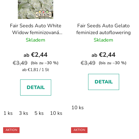
Fair Seeds Auto White
Fair Seeds Auto Gelato
Widow feminizovaná
feminized autoflowering
autoflowering
Skladem
Skladem
€2,44
€2,44
ab
ab
€3,49
€3,49
(bis zu –30 %)
(bis zu –30 %)
Verkaufspreis:
ab €1,81 / 1 St
DETAIL
DETAIL
10 ks
1 ks
3 ks
5 ks
10 ks
AKTION
AKTION