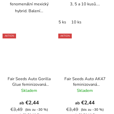
fenomenální mexický
3, 5 a 10 kusů....
hybrid. Balení...
5 ks
10 ks
AKTION
AKTION
Fair Seeds Auto Gorilla
Fair Seeds Auto AK47
Glue feminizovaná
feminizovaná
autoflowering
autoflowering
Skladem
Skladem
€2,44
€2,44
ab
ab
€3,49
€3,49
(bis zu –30 %)
(bis zu –30 %)