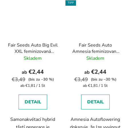
TIPP
Fair Seeds Auto Big Evil
Fair Seeds Auto
XXL feminizovaná
Amnesia feminizovaná
autoflowering
autoflowering
Skladem
Skladem
€2,44
€2,44
ab
ab
€3,49
€3,49
(bis zu –30 %)
(bis zu –30 %)
Verkaufspreis:
Verkaufspreis:
ab €1,81 / 1 St
ab €1,81 / 1 St
DETAIL
DETAIL
Samonakvétací hybrid
Amnesia Autoflowering
třetí generace je
dokazuje, že lze vyvinout