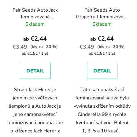
Fair Seeds Auto Jack
Fair Seeds Auto
feminizovaná
Grapefruit feminizovaná
autoflowering
autoflowering
Skladem
Skladem
€2,44
€2,44
ab
ab
€3,49
€3,49
(bis zu –30 %)
(bis zu –30 %)
Verkaufspreis:
Verkaufspreis:
ab €1,81 / 1 St
ab €1,81 / 1 St
DETAIL
DETAIL
Strain Jack Herer je
Tato samonakvétací
jedním ze světových
feminizovaná sativa byla
šampionů a Auto Jack je
vyvinuta zkřížením odrůdy
jeho samonakvétací
Cinderella 99 s rychle
feminizovaná podoba. Jde
kvetoucí sativou. Balení
o křížence Jack Herer x
1, 3, 5 a 10 kusů.