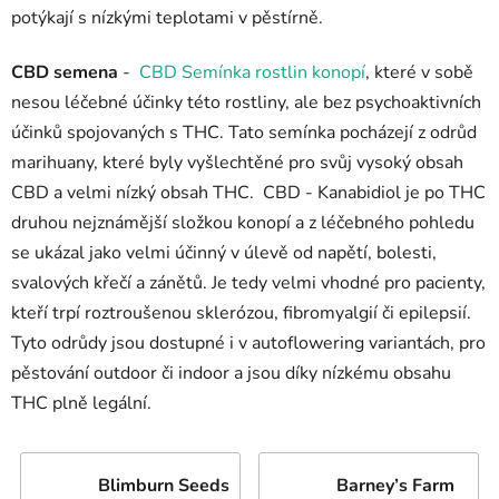
potýkají s nízkými teplotami v pěstírně.
CBD semena
-
CBD Semínka rostlin konopí
, které v sobě
nesou léčebné účinky této rostliny, ale bez psychoaktivních
účinků spojovaných s THC. Tato semínka pocházejí z odrůd
marihuany, které byly vyšlechtěné pro svůj vysoký obsah
CBD a velmi nízký obsah THC. CBD - Kanabidiol je po THC
druhou nejznámější složkou konopí a z léčebného pohledu
se ukázal jako velmi účinný v úlevě od napětí, bolesti,
svalových křečí a zánětů. Je tedy velmi vhodné pro pacienty,
kteří trpí roztroušenou sklerózou, fibromyalgií či epilepsií.
Tyto odrůdy jsou dostupné i v autoflowering variantách, pro
pěstování outdoor či indoor a jsou díky nízkému obsahu
THC plně legální.
Blimburn Seeds
Barney’s Farm