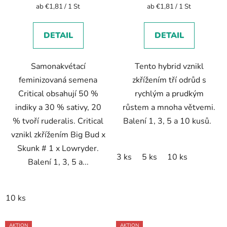
Verkaufspreis:
Verkaufspreis:
ab €1,81 / 1 St
ab €1,81 / 1 St
DETAIL
DETAIL
Samonakvétací
Tento hybrid vznikl
feminizovaná semena
zkřížením tří odrůd s
Critical obsahují 50 %
rychlým a prudkým
indiky a 30 % sativy, 20
růstem a mnoha větvemi.
% tvoří ruderalis. Critical
Balení 1, 3, 5 a 10 kusů.
vznikl zkřížením Big Bud x
Skunk # 1 x Lowryder.
3 ks
5 ks
10 ks
Balení 1, 3, 5 a...
10 ks
AKTION
AKTION