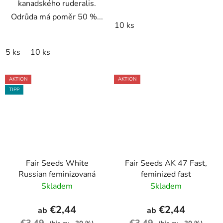
kanadského ruderalis.
Odrůda má poměr 50 %...
10 ks
5 ks
10 ks
AKTION
AKTION
TIPP
Fair Seeds White
Fair Seeds AK 47 Fast,
Russian feminizovaná
feminized fast
Skladem
Skladem
€2,44
€2,44
ab
ab