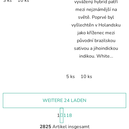
3 ks
10 ks
vyvážený hybrid patří
mezi nejznámější na
světě. Poprvé byl
vyšlechtěn v Holandsku
jako kříženec mezi
původní brazilskou
sativou a jihoindickou
indikou. White...
5 ks
10 ks
WEITERE 24 LADEN
P
1
118
a
g
S
i
2825
Artikel insgesamt
t