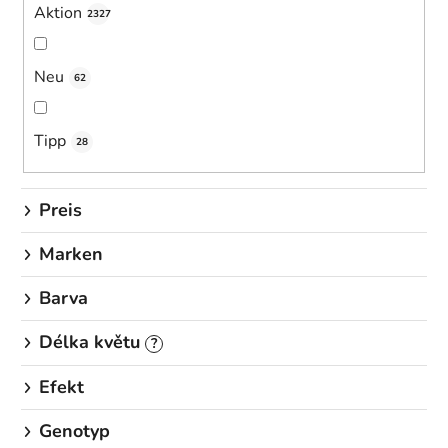
r
Aktion
2327
t
i
Neu
62
e
r
u
Tipp
28
n
g
Preis
Marken
Barva
Délka květu
?
Efekt
Genotyp