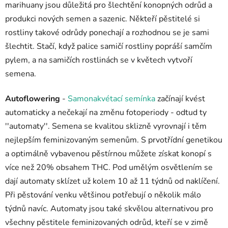
marihuany jsou důležitá pro šlechtění konopných odrůd a
produkci nových semen a sazenic.
Někteří pěstitelé si
rostliny takové odrůdy ponechají a rozhodnou se je sami
šlechtit. Stačí, když palice samičí rostliny popráší samčím
pylem, a na samičích rostlinách se v květech vytvoří
semena.
Autoflowering
-
Samonakvétací semínka
začínají kvést
automaticky a nečekají na změnu fotoperiody - odtud ty
''automaty''.
Semena se kvalitou sklizně vyrovnají i těm
nejlepším feminizovaným semenům. S prvotřídní genetikou
a optimálně vybavenou pěstírnou můžete získat konopí s
více než 20% obsahem THC. Pod umělým osvětlením se
dají automaty sklízet už kolem 10 až 11 týdnů od naklíčení.
Při pěstování venku většinou potřebují o několik málo
týdnů navíc.
Automaty jsou také skvělou alternativou pro
všechny pěstitele feminizovaných odrůd, kteří se v zimě