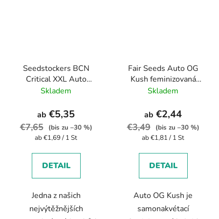
Seedstockers BCN
Fair Seeds Auto OG
Critical XXL Auto
Kush feminizovaná
feminizovaná
autoflowering
Skladem
Skladem
autoflowering
€5,35
€2,44
ab
ab
€7,65
€3,49
(bis zu –30 %)
(bis zu –30 %)
Verkaufspreis:
Verkaufspreis:
ab €1,69 / 1 St
ab €1,81 / 1 St
DETAIL
DETAIL
Jedna z našich
Auto OG Kush je
nejvýtěžnějších
samonakvétací