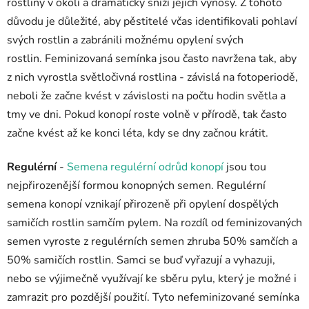
rostliny v okolí a dramaticky sníží jejich výnosy. Z tohoto
důvodu je důležité, aby pěstitelé včas identifikovali pohlaví
svých rostlin a zabránili možnému opylení svých
rostlin.
Feminizovaná semínka jsou často navržena tak, aby
z nich vyrostla světločivná rostlina - závislá na fotoperiodě,
neboli že začne kvést v závislosti na počtu hodin světla a
tmy ve dni. Pokud konopí roste volně v přírodě, tak často
začne kvést až ke konci léta, kdy se dny začnou krátit.
Regulérní
-
Semena regulérní odrůd konopí
jsou tou
nejpřirozenější formou konopných semen.
Regulérní
semena konopí vznikají přirozeně při opylení dospělých
samičích rostlin samčím pylem.
Na rozdíl od feminizovaných
semen vyroste z regulérních semen zhruba 50% samčích a
50% samičích rostlin. Samci se buď vyřazují a vyhazuji,
nebo se výjimečně využívají ke sběru pylu, který je možné i
zamrazit pro pozdější použití.
Tyto nefeminizované semínka