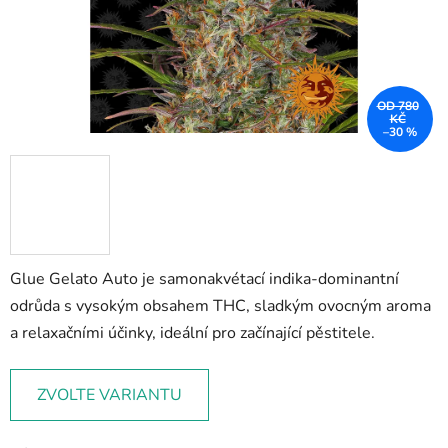
OD 780
KČ
–30 %
Glue Gelato Auto je samonakvétací indika-dominantní
odrůda s vysokým obsahem THC, sladkým ovocným aroma
a relaxačními účinky, ideální pro začínající pěstitele.
ZVOLTE VARIANTU