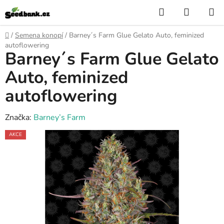
Přejít
Hledat
NÁKUP
na
KOŠÍK
obsah
Domů
/
Semena konopí
/
Barney´s Farm Glue Gelato Auto, feminized
autoflowering
Barney´s Farm Glue Gelato
Auto, feminized
autoflowering
Značka:
Barney’s Farm
AKCE