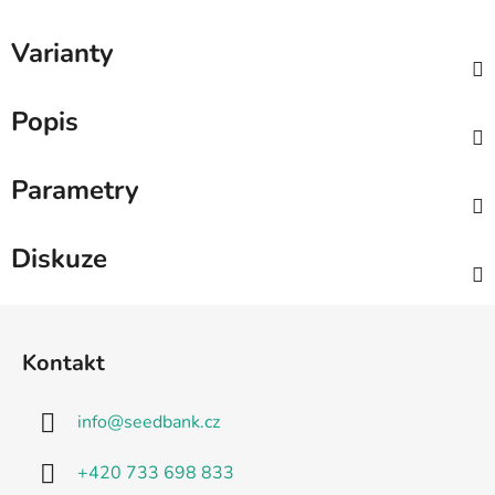
Varianty
Popis
Parametry
Diskuze
Z
á
Kontakt
p
a
info
@
seedbank.cz
t
í
+420 733 698 833