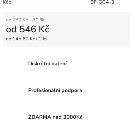
Kód:
BF-GGA-3
od 780 Kč
–30 %
od
546 Kč
Měrná cena:
od 145,60 Kč / 1 ks
Diskrétní balení
Profesionální podpora
ZDARMA nad 3000Kč