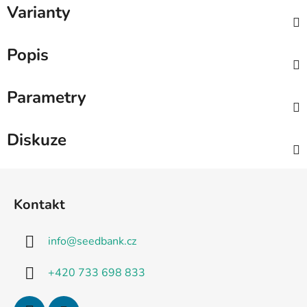
Varianty
Popis
Parametry
Diskuze
Z
á
Kontakt
p
a
info
@
seedbank.cz
t
í
+420 733 698 833