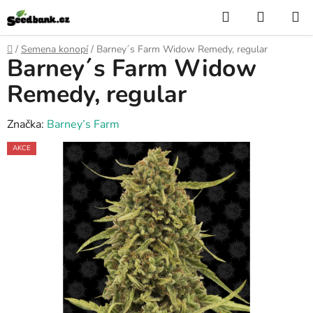
Přejít
Hledat
NÁKUP
na
KOŠÍK
obsah
Domů
/
Semena konopí
/
Barney´s Farm Widow Remedy, regular
Barney´s Farm Widow
Remedy, regular
Značka:
Barney’s Farm
AKCE