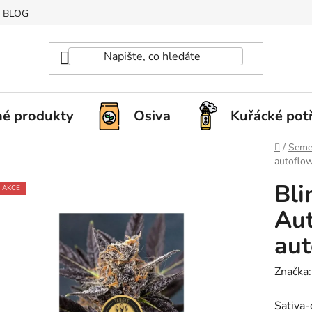
BLOG
é produkty
Osiva
Kuřácké pot
Domů
/
Seme
autoflo
Bli
AKCE
Aut
aut
Značka
Sativa-