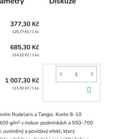
rametry
Diskuze
377,30 Kč
Měrná
125,77 Kč / 1 ks
cena:
685,30 Kč
Měrná
114,22 Kč / 1 ks
cena:
1 007,30 Kč
DO
Měrná
111,92 Kč / 1 ks
cena:
KOŠÍKU