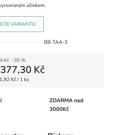
 vyrovnaným účinkem.
OLTE VARIANTU
BB-TAA-3
9 Kč
–30 %
d
377,30 Kč
 cena:
1,92 Kč / 1 ks
í
ZDARMA nad
3000Kč