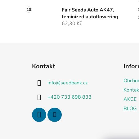
Fair Seeds Auto AK47,
feminized autoflowering
62,30 Kč
Z
á
Kontakt
Infor
p
a
Obchod
info
@
seedbank.cz
t
Kontak
í
+420 733 698 833
AKCE
BLOG