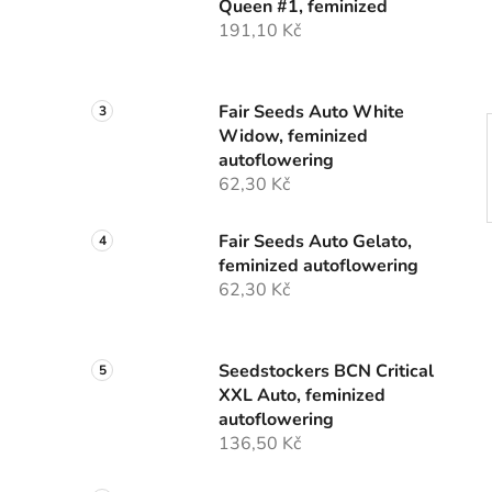
Queen #1, feminized
í
191,10 Kč
p
a
n
Fair Seeds Auto White
e
Widow, feminized
l
autoflowering
62,30 Kč
Fair Seeds Auto Gelato,
feminized autoflowering
62,30 Kč
Seedstockers BCN Critical
XXL Auto, feminized
autoflowering
136,50 Kč