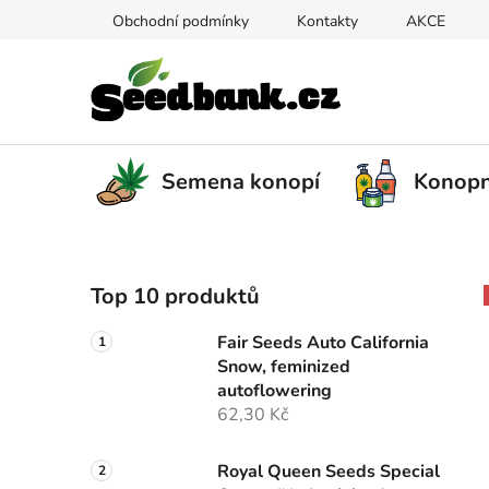
Přejít
Obchodní podmínky
Kontakty
AKCE
na
obsah
Semena konopí
Konopn
P
Top 10 produktů
o
s
Fair Seeds Auto California
t
Snow, feminized
r
autoflowering
a
62,30 Kč
n
n
Royal Queen Seeds Special