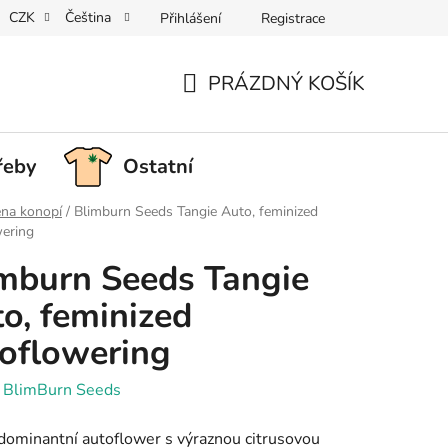
CZK
Čeština
Přihlášení
Registrace
PRÁZDNÝ KOŠÍK
NÁKUPNÍ
KOŠÍK
řeby
Ostatní
na konopí
/
Blimburn Seeds Tangie Auto, feminized
wering
mburn Seeds Tangie
o, feminized
oflowering
:
BlimBurn Seeds
dominantní autoflower s výraznou citrusovou