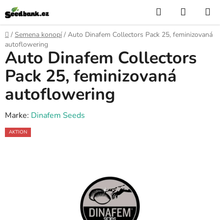
Zum
Suchen
WARE
Inhalt
springen
Startseite
/
Semena konopí
/
Auto Dinafem Collectors Pack 25, feminizovaná
autoflowering
Auto Dinafem Collectors
Pack 25, feminizovaná
autoflowering
Marke:
Dinafem Seeds
AKTION