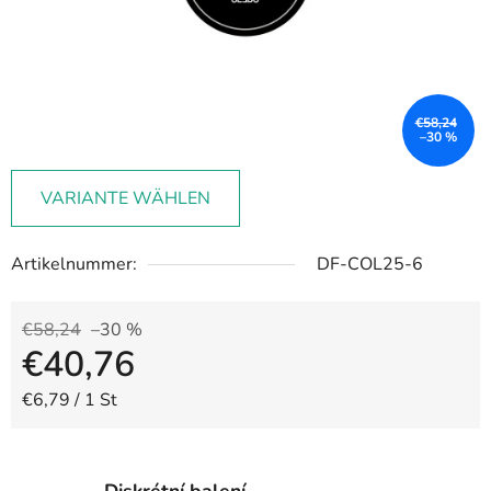
€58,24
–30 %
VARIANTE WÄHLEN
Artikelnummer:
DF-COL25-6
€58,24
–30 %
€40,76
Verkaufspreis:
€6,79 / 1 St