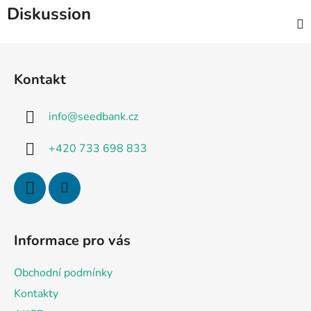
Diskussion
F
u
Kontakt
ß
z
info
@
seedbank.cz
e
i
+420 733 698 833
l
e
Informace pro vás
Obchodní podmínky
Kontakty