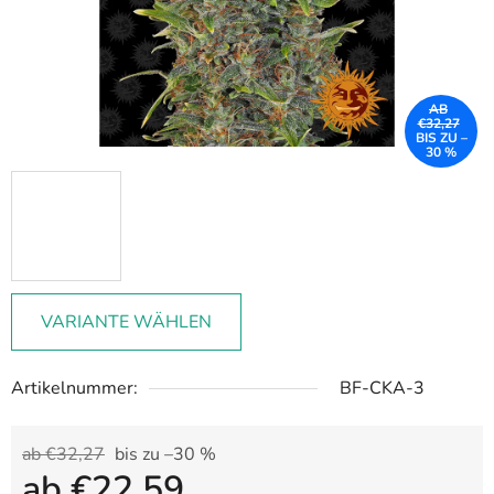
AB
€32,27
BIS ZU –
30 %
VARIANTE WÄHLEN
Artikelnummer:
BF-CKA-3
ab €32,27
bis zu –30 %
ab
€22,59