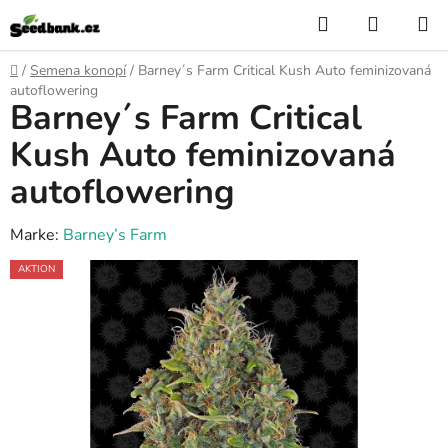
Zum
Suchen
WARE
Inhalt
springen
Startseite
/
Semena konopí
/
Barney´s Farm Critical Kush Auto feminizovaná
autoflowering
Barney´s Farm Critical
Kush Auto feminizovaná
autoflowering
Marke:
Barney’s Farm
AKTION