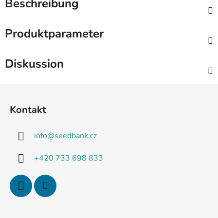
Beschreibung
Produktparameter
Diskussion
F
u
Kontakt
ß
z
info
@
seedbank.cz
e
i
+420 733 698 833
l
e