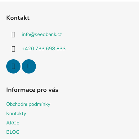
F
u
Kontakt
ß
z
info
@
seedbank.cz
e
i
+420 733 698 833
l
e
Informace pro vás
Obchodní podmínky
Kontakty
AKCE
BLOG