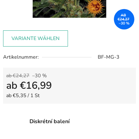
AB
€24,27
–30 %
VARIANTE WÄHLEN
Artikelnummer:
BF-MG-3
ab €24,27
–30 %
ab
€16,99
Verkaufspreis:
ab €5,35 / 1 St
Diskrétní balení