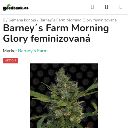
Zum
Suchen
WARE
Inhalt
springen
Startseite
/
Semena konopí
/
Barney´s Farm Morning Glory feminizovaná
Barney´s Farm Morning
Glory feminizovaná
Marke:
Barney’s Farm
AKTION