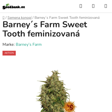
Zum
Suchen
WARE
Inhalt
springen
Startseite
/
Semena konopí
/
Barney´s Farm Sweet Tooth feminizovaná
Barney´s Farm Sweet
Tooth feminizovaná
Marke:
Barney’s Farm
AKTION