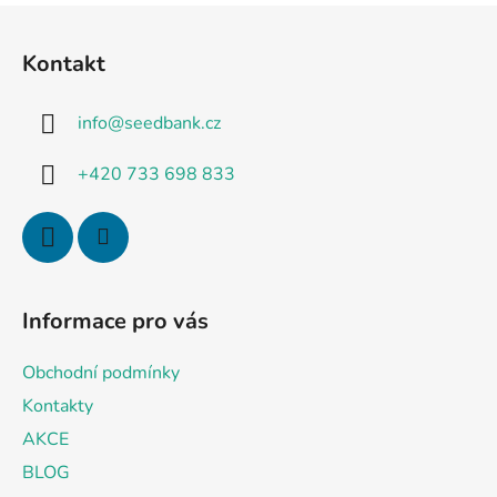
F
u
Kontakt
ß
z
info
@
seedbank.cz
e
i
+420 733 698 833
l
e
Informace pro vás
Obchodní podmínky
Kontakty
AKCE
BLOG