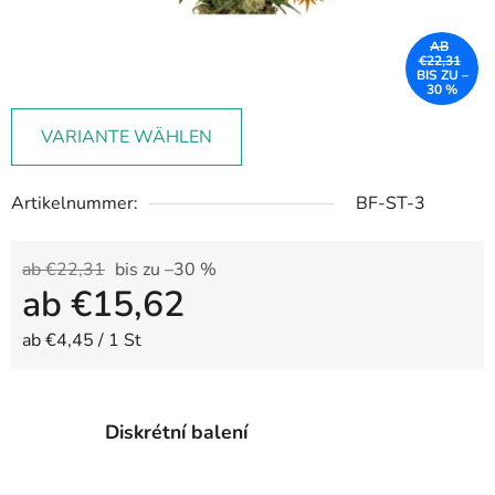
AB
€22,31
BIS ZU –
30 %
VARIANTE WÄHLEN
Artikelnummer:
BF-ST-3
ab €22,31
bis zu –30 %
ab
€15,62
Verkaufspreis:
ab €4,45 / 1 St
Diskrétní balení