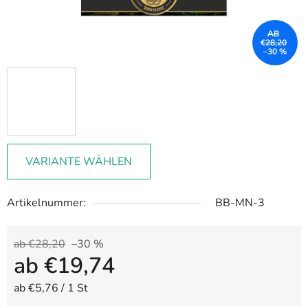
AB
€28,20
–30 %
VARIANTE WÄHLEN
Artikelnummer:
BB-MN-3
ab €28,20
–30 %
ab
€19,74
Verkaufspreis:
ab €5,76 / 1 St