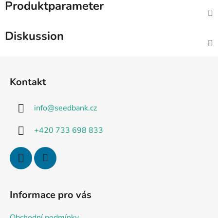
Produktparameter
Diskussion
F
u
Kontakt
ß
z
info
@
seedbank.cz
e
i
+420 733 698 833
l
e
Informace pro vás
Obchodní podmínky