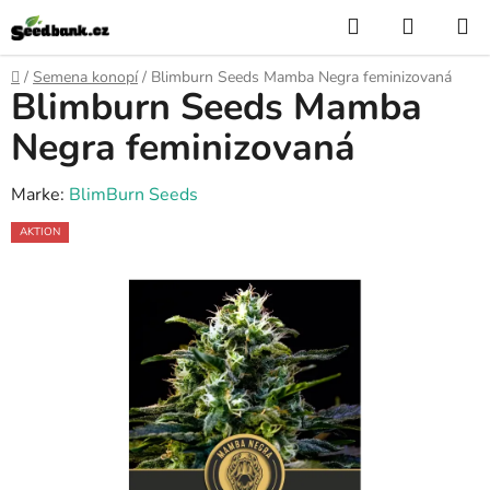
Zum
Suchen
WARE
Inhalt
springen
Startseite
/
Semena konopí
/
Blimburn Seeds Mamba Negra feminizovaná
Blimburn Seeds Mamba
Negra feminizovaná
Marke:
BlimBurn Seeds
AKTION