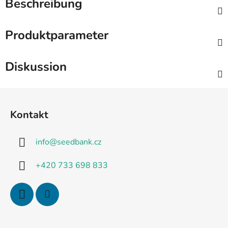
Beschreibung
Produktparameter
Diskussion
F
u
Kontakt
ß
z
info
@
seedbank.cz
e
i
+420 733 698 833
l
e