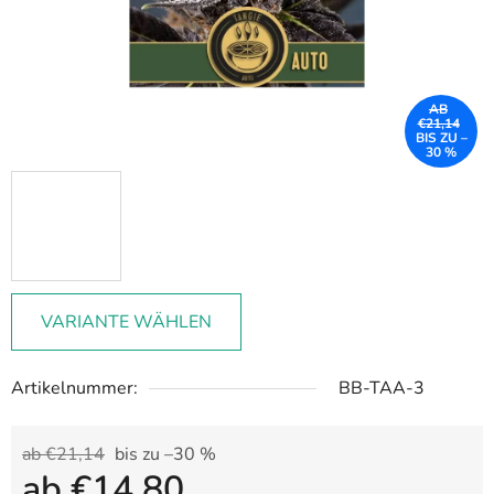
AB
€21,14
BIS ZU –
30 %
VARIANTE WÄHLEN
Artikelnummer:
BB-TAA-3
ab €21,14
bis zu –30 %
ab
€14,80