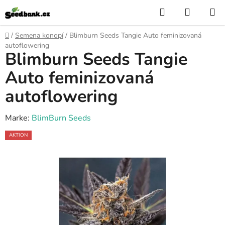
Zum
Suchen
WARE
Inhalt
springen
Startseite
/
Semena konopí
/
Blimburn Seeds Tangie Auto feminizovaná
autoflowering
Blimburn Seeds Tangie
Auto feminizovaná
autoflowering
Marke:
BlimBurn Seeds
AKTION