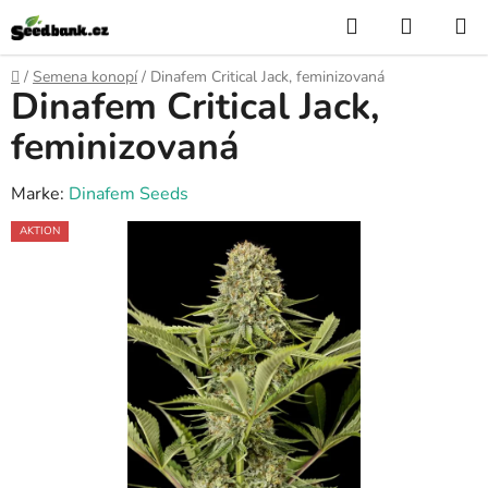
Zum
Suchen
WARE
Inhalt
springen
Startseite
/
Semena konopí
/
Dinafem Critical Jack, feminizovaná
Dinafem Critical Jack,
feminizovaná
Marke:
Dinafem Seeds
AKTION