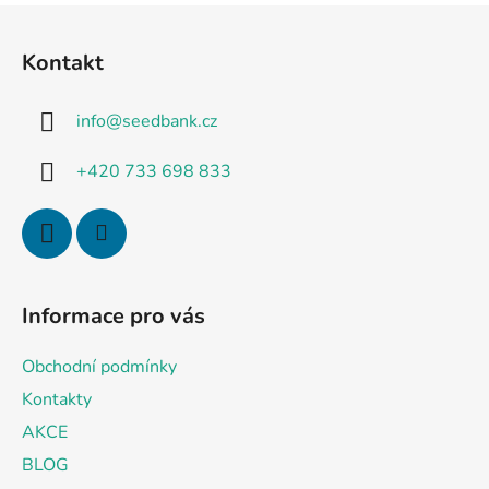
F
u
Kontakt
ß
z
info
@
seedbank.cz
e
i
+420 733 698 833
l
e
Informace pro vás
Obchodní podmínky
Kontakty
AKCE
BLOG