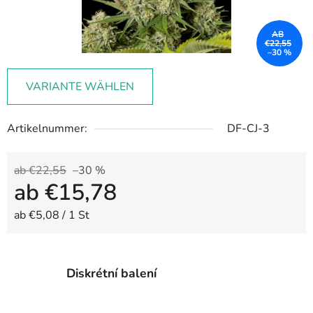
AB
€22,55
–30 %
VARIANTE WÄHLEN
Artikelnummer:
DF-CJ-3
ab €22,55
–30 %
ab
€15,78
Verkaufspreis:
ab €5,08 / 1 St
Diskrétní balení