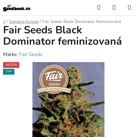
Zum
Suchen
WARE
Inhalt
springen
Startseite
/
Semena konopí
/
Fair Seeds Black Dominator feminizovaná
Fair Seeds Black
Dominator feminizovaná
Marke:
Fair Seeds
AKTION
TIPP