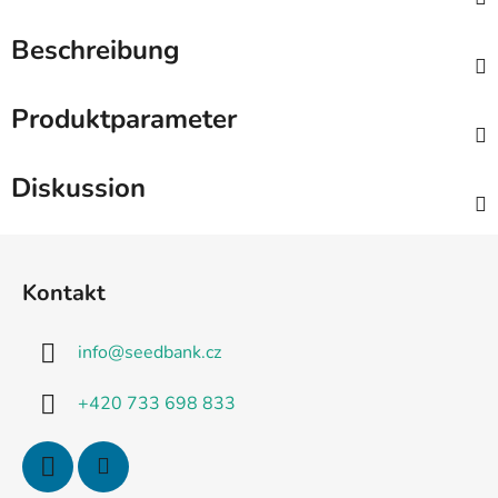
Beschreibung
Produktparameter
Diskussion
F
u
Kontakt
ß
z
info
@
seedbank.cz
e
i
+420 733 698 833
l
e