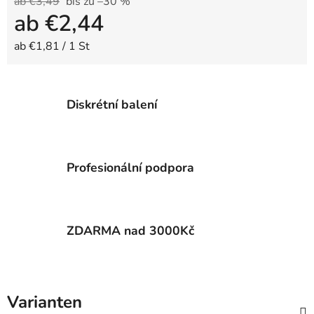
ab €3,49
bis zu –30 %
ab
€2,44
Verkaufspreis:
ab €1,81 / 1 St
Diskrétní balení
Profesionální podpora
ZDARMA nad 3000Kč
Varianten