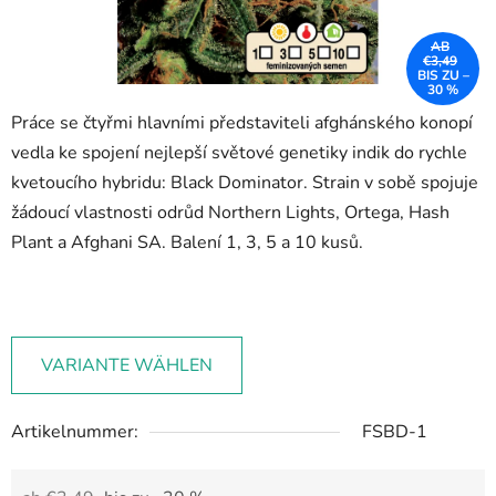
AB
€3,49
BIS ZU –
30 %
Práce se čtyřmi hlavními představiteli afghánského konopí
vedla ke spojení nejlepší světové genetiky indik do rychle
kvetoucího hybridu: Black Dominator. Strain v sobě spojuje
žádoucí vlastnosti odrůd Northern Lights, Ortega, Hash
Plant a Afghani SA. Balení 1, 3, 5 a 10 kusů.
VARIANTE WÄHLEN
Artikelnummer:
FSBD-1