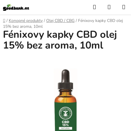
Zum
Suchen
WARE
Inhalt
springen
Startseite
/
Konopné produkty
/
Olej CBD / CBG
/
Fénixovy kapky CBD olej
15% bez aroma, 10ml
Fénixovy kapky CBD olej
15% bez aroma, 10ml