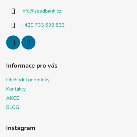
z
info
@
seedbank.cz
e
i
+420 733 698 833
l
e
Informace pro vás
Obchodní podmínky
Kontakty
AKCE
BLOG
Instagram