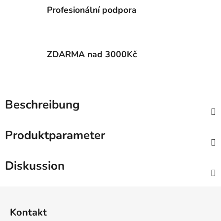
Profesionální podpora
ZDARMA nad 3000Kč
Beschreibung
Produktparameter
Diskussion
F
u
Kontakt
ß