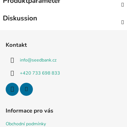
Produktparameter
Diskussion
F
u
Kontakt
ß
z
info
@
seedbank.cz
e
i
+420 733 698 833
l
e
Informace pro vás
Obchodní podmínky