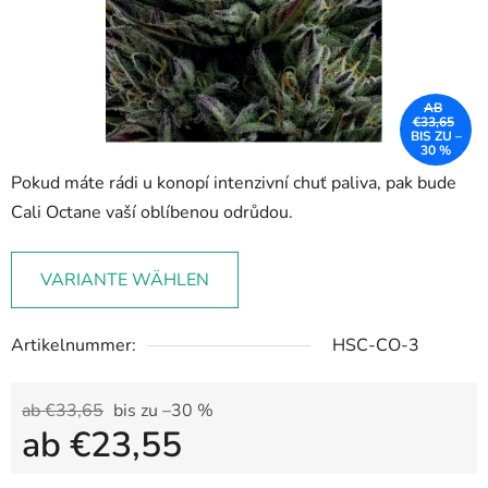
AB
€33,65
BIS ZU –
30 %
Pokud máte rádi u konopí intenzivní chuť paliva, pak bude
Cali Octane vaší oblíbenou odrůdou.
VARIANTE WÄHLEN
Artikelnummer:
HSC-CO-3
ab €33,65
bis zu –30 %
ab
€23,55
Verkaufspreis: