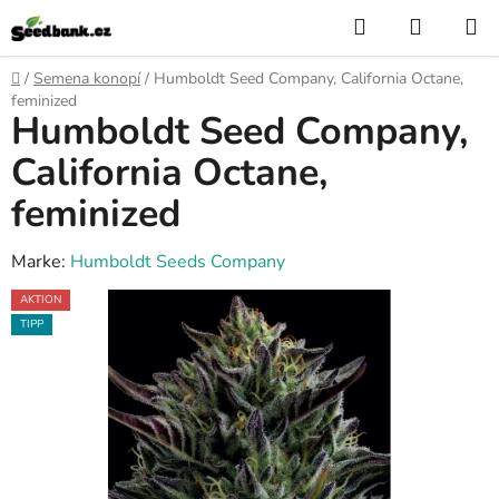
Zum
Suchen
WARE
Inhalt
springen
Startseite
/
Semena konopí
/
Humboldt Seed Company, California Octane,
feminized
Humboldt Seed Company,
California Octane,
feminized
Marke:
Humboldt Seeds Company
AKTION
TIPP