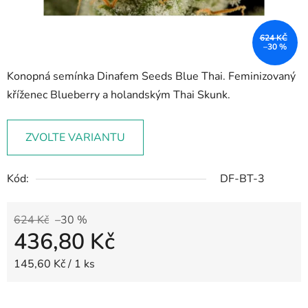
624 KČ
–30 %
Konopná semínka Dinafem Seeds Blue Thai. Feminizovaný
kříženec Blueberry a holandským Thai Skunk.
ZVOLTE VARIANTU
Kód:
DF-BT-3
624 Kč
–30 %
436,80 Kč
Měrná cena:
145,60 Kč / 1 ks