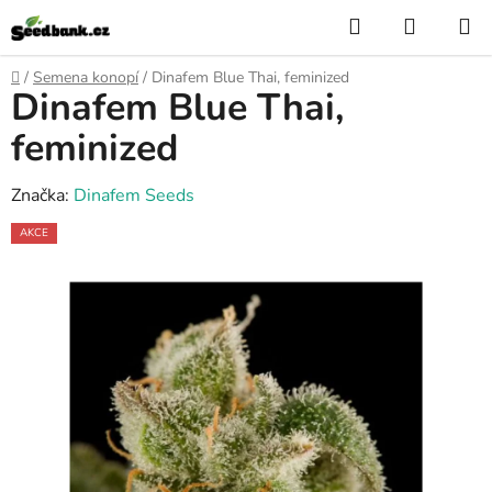
Přejít
Hledat
NÁKUP
na
KOŠÍK
obsah
Domů
/
Semena konopí
/
Dinafem Blue Thai, feminized
Dinafem Blue Thai,
feminized
Značka:
Dinafem Seeds
AKCE