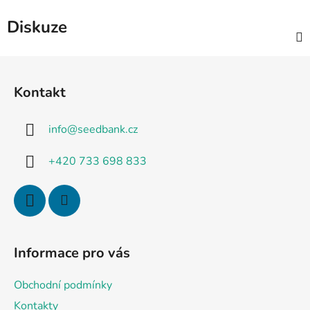
Diskuze
Z
á
Kontakt
p
a
info
@
seedbank.cz
t
í
+420 733 698 833
Informace pro vás
Obchodní podmínky
Kontakty