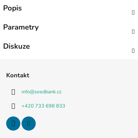
Popis
Parametry
Diskuze
Z
á
Kontakt
p
a
info
@
seedbank.cz
t
í
+420 733 698 833