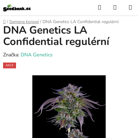
Přejít
Hledat
NÁKUP
na
KOŠÍK
obsah
Domů
/
Semena konopí
/
DNA Genetics LA Confidential regulérní
DNA Genetics LA
Confidential regulérní
Značka:
DNA Genetics
AKCE