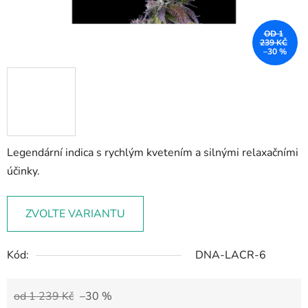
OD 1
239 KČ
–30 %
Legendární indica s rychlým kvetením a silnými relaxačními
účinky.
ZVOLTE VARIANTU
Kód:
DNA-LACR-6
od 1 239 Kč
–30 %